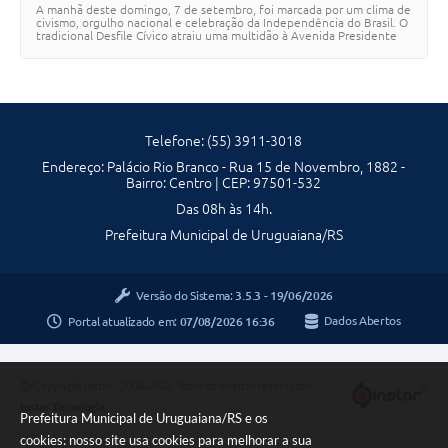
A manhã deste domingo, 7 de setembro, foi marcada por um clima de
Contratos
VARGAS
civismo, orgulho nacional e celebração da Independência do Brasil. O
tradicional Desfile Cívico atraiu uma multidão à Avenida Presidente
Vargas, onde milh…
Obras
Notícias
Galeria de Vídeos
Telefone: (55) 3911-3018
Endereço: Palácio Rio Branco - Rua 15 de Novembro, 1882 -
Contas Públicas
Bairro: Centro | CEP: 97501-532
Links
Das 08h às 14h.
Prefeitura Municipal de Uruguaiana/RS
Telefones Úteis
Termos de Uso & Política de Privacidade
Versão do Sistema:
3.5.3 - 19/06/2026
Portal atualizado em:
07/08/2026 16:36
Dados Abertos
Copyright Instar - 2006-2026. Todos os direitos reservados -
Instar Tecnologia
Prefeitura Municipal de Uruguaiana/RS e os
cookies: nosso site usa cookies para melhorar a sua