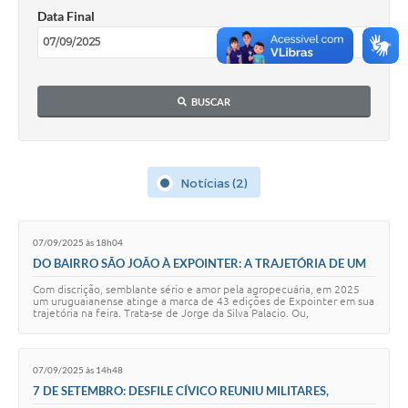
Data Final
Solicitação Obras
Cidadão Online: IPTU - alvará
Nota Fiscal Eletrônica
BUSCAR
ITBI Online
Tramitação de Processos
Notícias (2)
Colégio Agrícola Municipal
SIM - Serviço de Inspeção Municipal
07/09/2025 às 18h04
DO BAIRRO SÃO JOÃO À EXPOINTER: A TRAJETÓRIA DE UM
Vigilância Sanitária
URUGUAIANENSE QUE TEM 43 EDIÇÕES NO CURRÍCULO
Com discrição, semblante sério e amor pela agropecuária, em 2025
um uruguaianense atinge a marca de 43 edições de Expointer em sua
Vigilância Ambiental em Saúde
trajetória na feira. Trata-se de Jorge da Silva Palacio. Ou,
popularmente conhecido como …
COPIR - Coordenadoria de Promoção de Igualdade Racial
07/09/2025 às 14h48
Galeria de Fotos
7 DE SETEMBRO: DESFILE CÍVICO REUNIU MILITARES,
ESTUDANTES E ENTIDADES NA AVENIDA PRESIDENTE