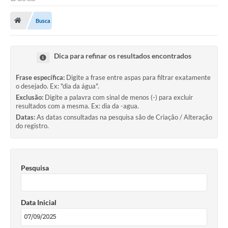
Saneamento
Busca
Ouvidorias
Carta de Serviços
Dica para refinar os resultados encontrados
Secretarias/Centrais
Frase específica:
Digite a frase entre aspas para filtrar exatamente
Transparência
o desejado. Ex: "dia da água".
Exclusão:
Digite a palavra com sinal de menos (-) para excluir
COVID-19
resultados com a mesma. Ex: dia da -agua.
Datas:
As datas consultadas na pesquisa são de Criação / Alteração
Prefeito Municipal
do registro.
Vice-Prefeito Municipal
Requerimento geral
Pesquisa
Sala do Empreendedor
Data Inicial
Conselhos Municipais
Arquivo Histórico