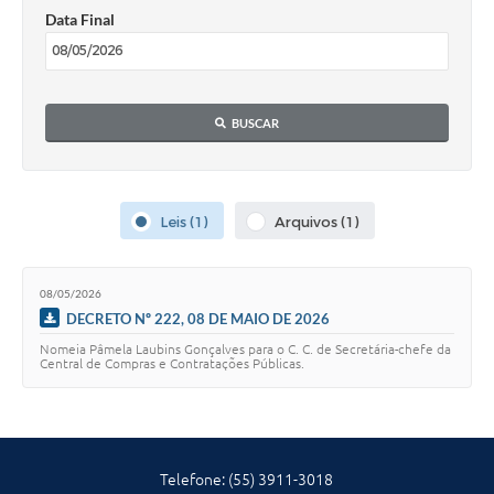
Data Final
Solicitação Obras
Cidadão Online: IPTU - alvará
Nota Fiscal Eletrônica
BUSCAR
ITBI Online
Tramitação de Processos
Leis (1)
Arquivos (1)
Colégio Agrícola Municipal
SIM - Serviço de Inspeção Municipal
08/05/2026
DECRETO Nº 222, 08 DE MAIO DE 2026
Vigilância Sanitária
Nomeia Pâmela Laubins Gonçalves para o C. C. de Secretária-chefe da
Central de Compras e Contratações Públicas.
Vigilância Ambiental em Saúde
COPIR - Coordenadoria de Promoção de Igualdade Racial
Galeria de Fotos
Telefone: (55) 3911-3018