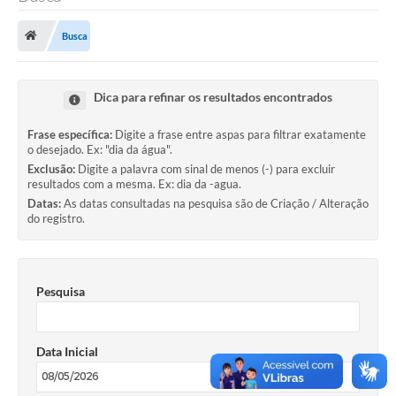
Saneamento
Busca
Ouvidorias
Carta de Serviços
Dica para refinar os resultados encontrados
Secretarias/Centrais
Frase específica:
Digite a frase entre aspas para filtrar exatamente
Transparência
o desejado. Ex: "dia da água".
Exclusão:
Digite a palavra com sinal de menos (-) para excluir
COVID-19
resultados com a mesma. Ex: dia da -agua.
Datas:
As datas consultadas na pesquisa são de Criação / Alteração
Prefeito Municipal
do registro.
Vice-Prefeito Municipal
Requerimento geral
Pesquisa
Sala do Empreendedor
Data Inicial
Conselhos Municipais
Arquivo Histórico