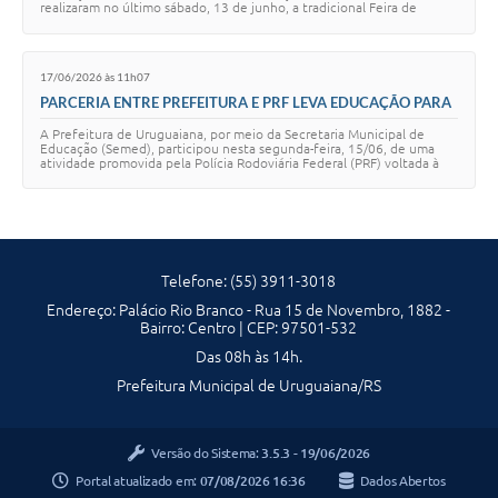
realizaram no último sábado, 13 de junho, a tradicional Feira de
Ciências, Saúde e Meio Ambient…
17/06/2026 às 11h07
PARCERIA ENTRE PREFEITURA E PRF LEVA EDUCAÇÃO PARA
O TRÂNSITO A ESTUDANTES DA REDE MUNICIPAL
A Prefeitura de Uruguaiana, por meio da Secretaria Municipal de
Educação (Semed), participou nesta segunda-feira, 15/06, de uma
atividade promovida pela Polícia Rodoviária Federal (PRF) voltada à
conscientização e à segu…
Telefone: (55) 3911-3018
Endereço: Palácio Rio Branco - Rua 15 de Novembro, 1882 -
Bairro: Centro | CEP: 97501-532
Das 08h às 14h.
Prefeitura Municipal de Uruguaiana/RS
Versão do Sistema:
3.5.3 - 19/06/2026
Portal atualizado em:
07/08/2026 16:36
Dados Abertos