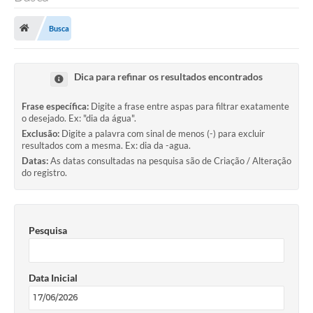
Saneamento
Busca
Ouvidorias
Carta de Serviços
Dica para refinar os resultados encontrados
Secretarias/Centrais
Frase específica:
Digite a frase entre aspas para filtrar exatamente
Transparência
o desejado. Ex: "dia da água".
Exclusão:
Digite a palavra com sinal de menos (-) para excluir
COVID-19
resultados com a mesma. Ex: dia da -agua.
Datas:
As datas consultadas na pesquisa são de Criação / Alteração
Prefeito Municipal
do registro.
Vice-Prefeito Municipal
Requerimento geral
Pesquisa
Sala do Empreendedor
Data Inicial
Conselhos Municipais
Arquivo Histórico