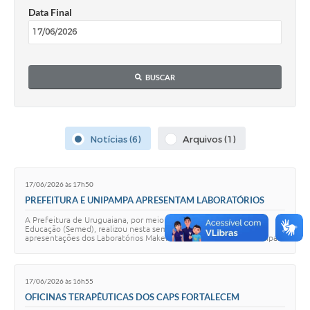
Data Final
Solicitação Obras
Cidadão Online: IPTU - alvará
Nota Fiscal Eletrônica
BUSCAR
ITBI Online
Tramitação de Processos
Notícias (6)
Arquivos (1)
Colégio Agrícola Municipal
SIM - Serviço de Inspeção Municipal
17/06/2026 às 17h50
PREFEITURA E UNIPAMPA APRESENTAM LABORATÓRIOS
Vigilância Sanitária
MAKER EM ESCOLAS DA REDE MUNICIPAL
A Prefeitura de Uruguaiana, por meio da Secretaria Municipal de
Educação (Semed), realizou nesta semana uma série de
Vigilância Ambiental em Saúde
apresentações dos Laboratórios Maker em escolas da rede municipal.
A iniciativa integra o Programa Mais…
COPIR - Coordenadoria de Promoção de Igualdade Racial
17/06/2026 às 16h55
Galeria de Fotos
OFICINAS TERAPÊUTICAS DOS CAPS FORTALECEM
AUTONOMIA, AUTOESTIMA E CUIDADO EM SAÚDE MENTAL