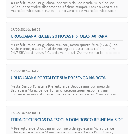
A Prefeitura de Uruguaiana, por meio da Secretaria Municipal de
Contratos
Saúde, desenvolve diariamente oficinas terapêuticas no Centro de
Atenção Psicossocial (Caps II) e no Centro de Atenção Psicossocial
Álcool e Drogas (Caps AD…
Obras
Notícias
17/06/2026 às 16h52
URUGUAIANA RECEBE 20 NOVAS PISTOLAS .40 PARA
Galeria de Vídeos
FORTALECER A GUARDA MUNICIPAL
A Prefeitura de Uruguaiana realizou, nesta quarta-feira (17/06), no
Salão Nobre, o ato oficial de entrega de 20 pistolas calibre .40 PT
Contas Públicas
24/7 SBV destinadas à Guarda Municipal. O armamento foi recebido
por meio de Termo d…
Links
17/06/2026 às 16h23
Telefones Úteis
URUGUAIANA FORTALECE SUA PRESENÇA NA ROTA
TURÍSTICA DA FRONTEIRA
Termos de Uso & Política de Privacidade
Neste Dia do Turista, a Prefeitura de Uruguaiana, por meio da
Secretaria Municipal de Turismo, celebra quem escolhe viajar,
conhecer novas culturas e viver experiências únicas. Com história,
gastronomia, natureza e uma l…
17/06/2026 às 16h11
FEIRA DE CIÊNCIAS DA ESCOLA DOM BOSCO REÚNE MAIS DE
100 TRABALHOS E INCENTIVA A PESQUISA
A Prefeitura de Uruguaiana, por meio da Secretaria Municipal de
Educação, e a Escola Municipal de Educação Básica Dom Bosco,