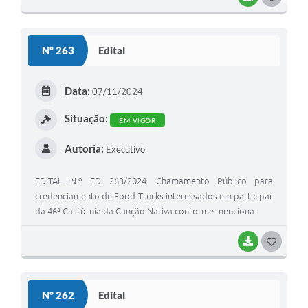
O
S
Nº 263
Edital
T
E
Data:
07/11/2024
I
Situação:
EM VIGOR
Autoria:
Executivo
EDITAL N.º ED 263/2024. Chamamento Público para
credenciamento de Food Trucks interessados em participar
da 46ª Califórnia da Canção Nativa conforme menciona.
BAIXAR
G
O
S
Nº 262
Edital
T