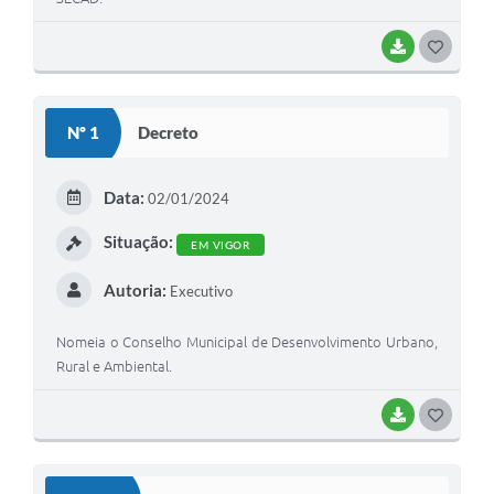
BAIXAR
G
O
S
Nº 1
Decreto
T
E
Data:
02/01/2024
I
Situação:
EM VIGOR
Autoria:
Executivo
Nomeia o Conselho Municipal de Desenvolvimento Urbano,
Rural e Ambiental.
BAIXAR
G
O
S