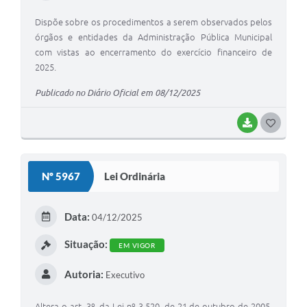
Dispõe sobre os procedimentos a serem observados pelos
órgãos e entidades da Administração Pública Municipal
com vistas ao encerramento do exercício financeiro de
2025.
Publicado no Diário Oficial em 08/12/2025
BAIXAR
G
O
S
Nº 5967
Lei Ordinária
T
E
Data:
04/12/2025
I
Situação:
EM VIGOR
Autoria:
Executivo
Altera o art. 3º, da Lei nº 3.520, de 21 de outubro de 2005,