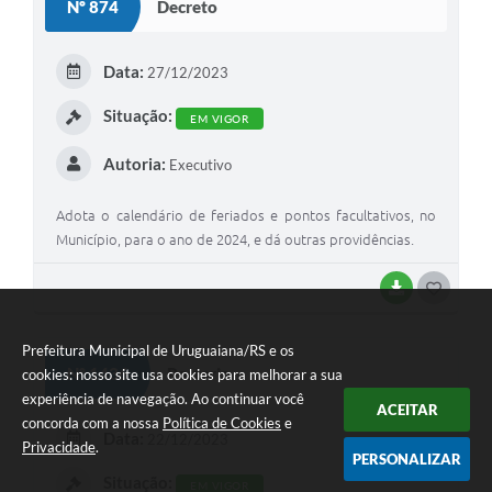
Nº 874
Decreto
T
E
Data:
27/12/2023
I
Situação:
EM VIGOR
Autoria:
Executivo
Adota o calendário de feriados e pontos facultativos, no
Município, para o ano de 2024, e dá outras providências.
BAIXAR
G
O
Prefeitura Municipal de Uruguaiana/RS e os
S
Nº 1436
Portaria
cookies: nosso site usa cookies para melhorar a sua
T
experiência de navegação. Ao continuar você
ACEITAR
concorda com a nossa
Política de Cookies
e
E
Data:
22/12/2023
Privacidade
.
PERSONALIZAR
I
Situação:
EM VIGOR