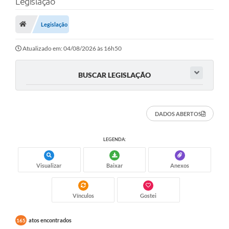
Legislação
Saneamento
Ouvidorias
Legislação
Carta de Serviços
Atualizado em: 04/08/2026 às 16h50
Secretarias/Centrais
BUSCAR LEGISLAÇÃO
Transparência
COVID-19
DADOS ABERTOS
Prefeito Municipal
LEGENDA:
Vice-Prefeito Municipal
Requerimento geral
Visualizar
Baixar
Anexos
Sala do Empreendedor
Vínculos
Gostei
Conselhos Municipais
atos encontrados
165
Arquivo Histórico