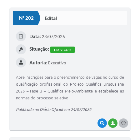
Solicitação Obras
Nº 202
Edital
Cidadão Online: IPTU - alvará
Nota Fiscal Eletrônica
Data:
23/07/2026
ITBI Online
Situação:
EM VIGOR
Tramitação de Processos
Autoria:
Executivo
Colégio Agrícola Municipal
Abre inscrições para o preenchimento de vagas no curso de
SIM - Serviço de Inspeção Municipal
qualificação profissional do Projeto Qualifica Uruguaiana
2026 – Fase 3 – Qualifica Meio-Ambiente e estabelece as
Vigilância Sanitária
normas do processo seletivo.
Vigilância Ambiental em Saúde
Publicado no Diário Oficial em 24/07/2026
COPIR - Coordenadoria de Promoção de Igualdade Racial
VISUALIZAR
BAIXAR
G
Galeria de Fotos
O