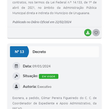
contratos, nos termos da Lei Federal n.º 14.133, de 1º de
abril de 2021, no âmbito da Administração Pública
Municipal direta e indireta do Município de Uruguaiana.
Publicado no Diário Oficial em 22/02/2024
BAIXAR
G
O
S
Nº 13
Decreto
T
E
Data:
09/01/2024
I
Situação:
EM VIGOR
Autoria:
Executivo
Exonera, a pedido, Gilmar Pereira Figueiredo do C. C. de
Coordenador de Expediente e Apoio Administrativo, da
SECAD.