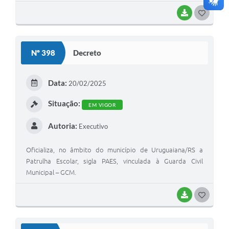
BAIXAR
G
O
S
Nº 398
Decreto
T
E
Data:
20/02/2025
I
Situação:
EM VIGOR
Autoria:
Executivo
Oficializa, no âmbito do município de Uruguaiana/RS a
Patrulha Escolar, sigla PAES, vinculada à Guarda Civil
Municipal – GCM.
BAIXAR
G
O
S