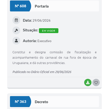
S
Contratos
Nº 608
Portaria
T
Obras
E
Data:
29/06/2026
Notícias
I
Situação:
EM VIGOR
Galeria de Vídeos
Autoria:
Executivo
Contas Públicas
Links
Constitui e designa comissão de fiscalização e
acompanhamento do carnaval de rua fora de época de
Telefones Úteis
Uruguaiana, e dá outras providências.
Termos de Uso & Política de Privacidade
Publicado no Diário Oficial em 29/06/2026
BAIXAR
G
O
S
Nº 363
Decreto
T