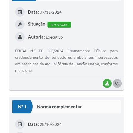
E
Data:
07/11/2024
I
Situação:
EM VIGOR
Autoria:
Executivo
EDITAL N.º ED 262/2024. Chamamento Público para
credenciamento de vendedores ambulantes interessados
em participar da 46ª Califórnia da Canção Nativa, conforme
menciona.
BAIXAR
G
O
S
Nº 1
Norma complementar
T
E
Data:
28/10/2024
I