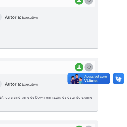
BAIXAR
G
O
Autoria:
Executivo
S
T
E
I
BAIXAR
G
O
Autoria:
Executivo
S
T
(TEA) ou a síndrome de Down em razão da data do exame
E
I