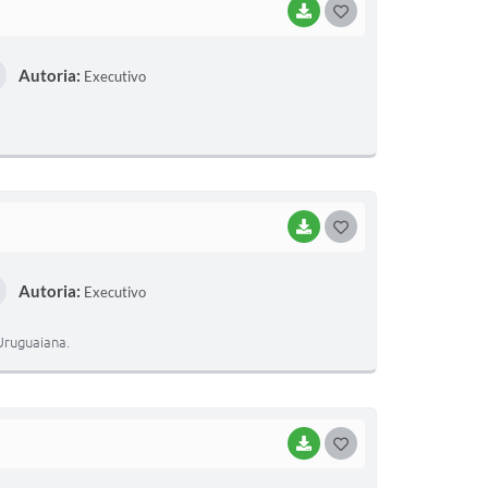
BAIXAR
G
O
Autoria:
Executivo
S
T
E
I
BAIXAR
G
O
Autoria:
Executivo
S
T
Uruguaiana.
E
I
BAIXAR
G
O