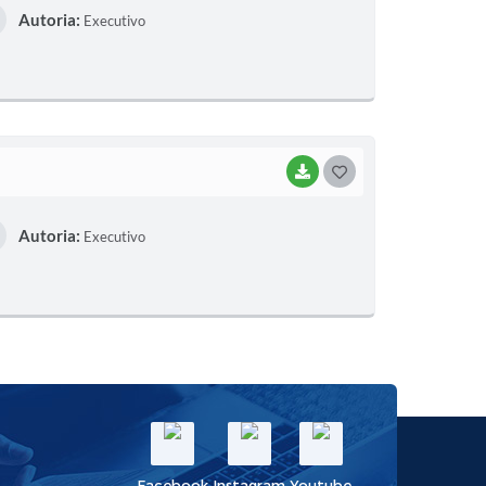
Autoria:
Executivo
S
T
E
I
BAIXAR
G
O
Autoria:
Executivo
S
T
E
I
Facebook
Instagram
Youtube