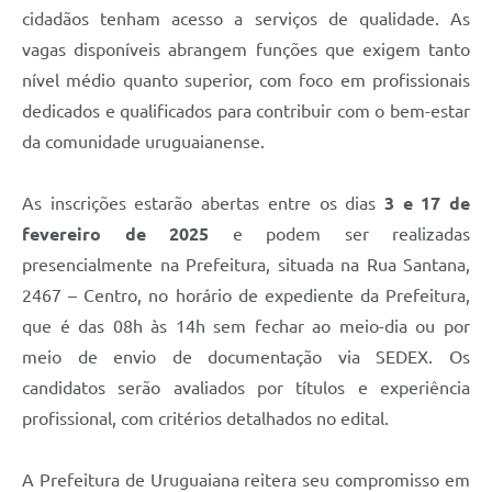
Contratos
cidadãos tenham acesso a serviços de qualidade. As
vagas disponíveis abrangem funções que exigem tanto
Obras
nível médio quanto superior, com foco em profissionais
Notícias
dedicados e qualificados para contribuir com o bem-estar
da comunidade uruguaianense.
Galeria de Vídeos
Contas Públicas
As inscrições estarão abertas entre os dias
3 e 17 de
Links
fevereiro de 2025
e podem ser realizadas
presencialmente na Prefeitura, situada na Rua Santana,
Telefones Úteis
2467 – Centro, no horário de expediente da Prefeitura,
Termos de Uso & Política de Privacidade
que é das 08h às 14h sem fechar ao meio-dia ou por
meio de envio de documentação via SEDEX. Os
candidatos serão avaliados por títulos e experiência
profissional, com critérios detalhados no edital.
A Prefeitura de Uruguaiana reitera seu compromisso em