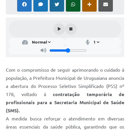
Solicitação Obras
Cidadão Online: IPTU - alvará
Nota Fiscal Eletrônica
ITBI Online
Tramitação de Processos
Colégio Agrícola Municipal
Com o compromisso de seguir aprimorando o cuidado à
SIM - Serviço de Inspeção Municipal
população, a Prefeitura Municipal de Uruguaiana anuncia
a abertura do Processo Seletivo Simplificado (PSS) nº
Vigilância Sanitária
178, voltado à
contratação temporária de
Vigilância Ambiental em Saúde
profissionais para a Secretaria Municipal de Saúde
(SMS).
COPIR - Coordenadoria de Promoção de Igualdade Racial
A medida busca reforçar o atendimento em diversas
Galeria de Fotos
áreas essenciais da saúde pública, garantindo que os