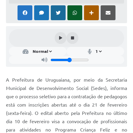
Solicitação Obras
Cidadão Online: IPTU - alvará
Nota Fiscal Eletrônica
ITBI Online
Tramitação de Processos
Colégio Agrícola Municipal
SIM - Serviço de Inspeção Municipal
A Prefeitura de Uruguaiana, por meio da Secretaria
Municipal de Desenvolvimento Social (Sedes), informa
Vigilância Sanitária
que o processo seletivo para a contratação de pedagogos
Vigilância Ambiental em Saúde
está com inscrições abertas até o dia 21 de fevereiro
(sexta-feira). O edital aberto pela Prefeitura no último
COPIR - Coordenadoria de Promoção de Igualdade Racial
dia 10 de fevereiro visa a convocação de profissionais
Galeria de Fotos
para atividades no Programa Criança Feliz e no