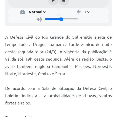
Contratos
Obras
Notícias
Galeria de Vídeos
A Defesa Civil do Rio Grande do Sul emitiu alerta de
tempestade a Uruguaiana para a tarde e início de noite
Contas Públicas
desta segunda-feira (24/3). A vigência da publicação é
Links
válida até 19h desta segunda. Além da região Oeste, o
Telefones Úteis
aviso também engloba Campanha, Missões, Noroeste,
Norte, Nordeste, Centro e Serra.
Termos de Uso & Política de Privacidade
De acordo com a Sala de Situação da Defesa Civil, o
boletim indica a alta probabilidade de chuvas, ventos
fortes e raios.