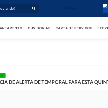
ANEAMENTO
OUVIDORIAS
CARTA DE SERVIÇOS
SECR
A
r
t
e
:
M
a
u
ICA
r
NCIA DE ALERTA DE TEMPORAL PARA ESTA QUIN
o
O
l
i
v
e
i