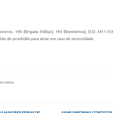
meros: 190 (Brigada Militar); 193 (Bombeiros); (55) 3411-556
tão de prontidão para atuar em caso de necessidade.
ta notícia.
S MAIORES FEIRAS DE
SAMU INFORMA CONTATOS 