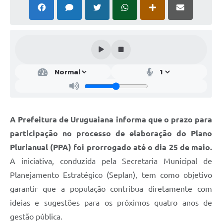
Solicitação Obras
Cidadão Online: IPTU - alvará
Nota Fiscal Eletrônica
ITBI Online
Tramitação de Processos
Colégio Agrícola Municipal
A Prefeitura de Uruguaiana informa que o prazo para
SIM - Serviço de Inspeção Municipal
participação no processo de elaboração do Plano
Plurianual (PPA) foi prorrogado até o dia 25 de maio.
Vigilância Sanitária
A iniciativa, conduzida pela Secretaria Municipal de
Vigilância Ambiental em Saúde
Planejamento Estratégico (Seplan), tem como objetivo
garantir que a população contribua diretamente com
COPIR - Coordenadoria de Promoção de Igualdade Racial
ideias e sugestões para os próximos quatro anos de
Galeria de Fotos
gestão pública.