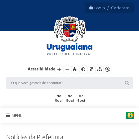
Login / Cadastro
Acessibilidade
A
r
t
MENU
e
:
Sobre Uruguaiana
M
a
Notícias da Prefeitura