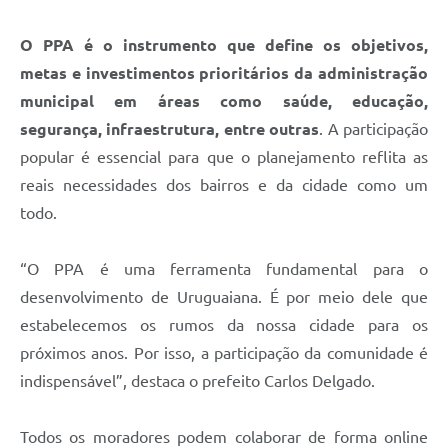
Contratos
O PPA é o instrumento que define os objetivos,
Obras
metas e investimentos prioritários da administração
Notícias
municipal em áreas como saúde, educação,
segurança, infraestrutura, entre outras
. A participação
Galeria de Vídeos
popular é essencial para que o planejamento reflita as
Contas Públicas
reais necessidades dos bairros e da cidade como um
Links
todo.
Telefones Úteis
“O PPA é uma ferramenta fundamental para o
Termos de Uso & Política de Privacidade
desenvolvimento de Uruguaiana. É por meio dele que
estabelecemos os rumos da nossa cidade para os
próximos anos. Por isso, a participação da comunidade é
indispensável”, destaca o prefeito Carlos Delgado.
Todos os moradores podem colaborar de forma online