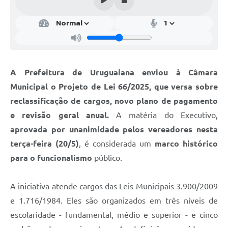
Contratos
Obras
Notícias
Galeria de Vídeos
A Prefeitura de Uruguaiana enviou à Câmara
Municipal o Projeto de Lei 66/2025, que versa sobre
Contas Públicas
reclassificação de cargos, novo plano de pagamento
Links
e revisão geral anual.
A matéria do Executivo,
Telefones Úteis
aprovada por unanimidade pelos vereadores nesta
terça-feira (20/5)
, é considerada um
marco histórico
Termos de Uso & Política de Privacidade
para o funcionalismo
público.
A iniciativa atende cargos das Leis Municipais 3.900/2009
e 1.716/1984. Eles são organizados em três níveis de
escolaridade - fundamental, médio e superior - e cinco