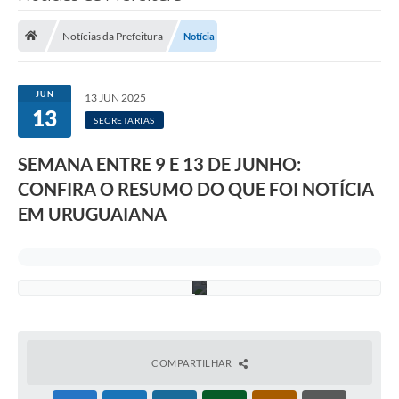
i
Saneamento
a
g
Notícias da Prefeitura
Notícia
Ouvidorias
o
V
a
Carta de Serviços
l
JUN
13 JUN 2025
e
13
Secretarias/Centrais
n
SECRETARIAS
ç
a
Transparência
SEMANA ENTRE 9 E 13 DE JUNHO:
/
S
COVID-19
CONFIRA O RESUMO DO QUE FOI NOTÍCIA
e
c
EM URUGUAIANA
o
Prefeito Municipal
m
P
Vice-Prefeito Municipal
M
U
Requerimento geral
Sala do Empreendedor
Conselhos Municipais
COMPARTILHAR
Arquivo Histórico