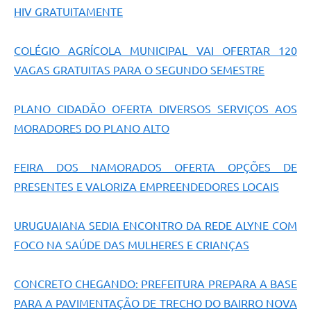
Contratos
HIV GRATUITAMENTE
Obras
COLÉGIO AGRÍCOLA MUNICIPAL VAI OFERTAR 120
Notícias
VAGAS GRATUITAS PARA O SEGUNDO SEMESTRE
Galeria de Vídeos
PLANO CIDADÃO OFERTA DIVERSOS SERVIÇOS AOS
Contas Públicas
MORADORES DO PLANO ALTO
Links
FEIRA DOS NAMORADOS OFERTA OPÇÕES DE
Telefones Úteis
PRESENTES E VALORIZA EMPREENDEDORES LOCAIS
Termos de Uso & Política de Privacidade
URUGUAIANA SEDIA ENCONTRO DA REDE ALYNE COM
FOCO NA SAÚDE DAS MULHERES E CRIANÇAS
CONCRETO CHEGANDO: PREFEITURA PREPARA A BASE
PARA A PAVIMENTAÇÃO DE TRECHO DO BAIRRO NOVA