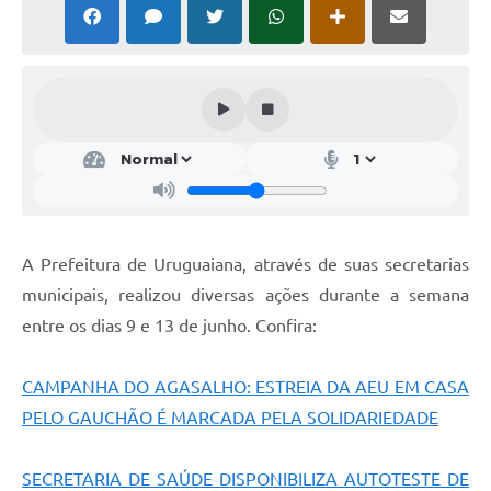
Solicitação Obras
Cidadão Online: IPTU - alvará
Nota Fiscal Eletrônica
ITBI Online
Tramitação de Processos
Colégio Agrícola Municipal
A Prefeitura de Uruguaiana, através de suas secretarias
SIM - Serviço de Inspeção Municipal
municipais, realizou diversas ações durante a semana
entre os dias 9 e 13 de junho. Confira:
Vigilância Sanitária
Vigilância Ambiental em Saúde
CAMPANHA DO AGASALHO: ESTREIA DA AEU EM CASA
PELO GAUCHÃO É MARCADA PELA SOLIDARIEDADE
COPIR - Coordenadoria de Promoção de Igualdade Racial
Galeria de Fotos
SECRETARIA DE SAÚDE DISPONIBILIZA AUTOTESTE DE