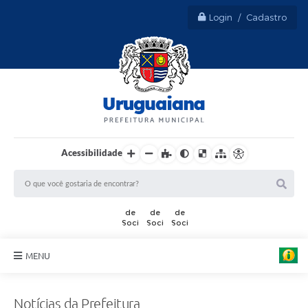
Login / Cadastro
Acessibilidade
F
o
t
MENU
o
:
Sobre Uruguaiana
T
h
Notícias da Prefeitura