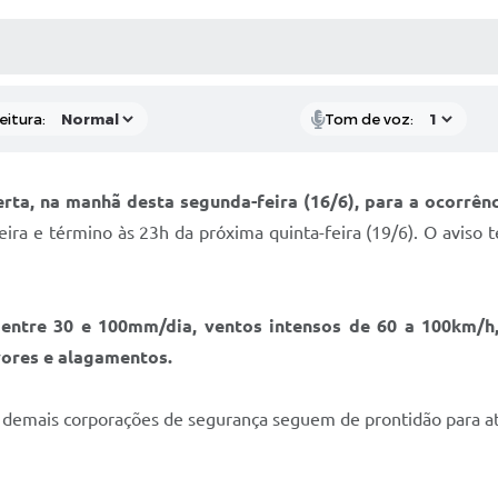
 MÍDIAS
RECEBA NOTÍCIAS
eitura:
Tom de voz:
lerta, na manhã desta segunda-feira (16/6), para a ocorrê
eira e término às 23h da próxima quinta-feira (19/6). O avis
entre 30 e 100mm/dia, ventos intensos de 60 a 100km/h,
vores e alagamentos.
e demais corporações de segurança seguem de prontidão para 