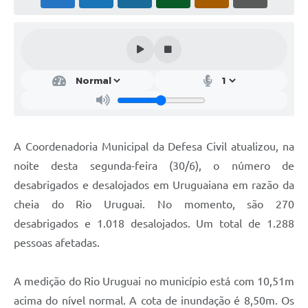
Solicitação Obras
Cidadão Online: IPTU - alvará
Nota Fiscal Eletrônica
ITBI Online
Tramitação de Processos
A Coordenadoria Municipal da Defesa Civil atualizou, na
Colégio Agrícola Municipal
noite desta segunda-feira (30/6), o número de
SIM - Serviço de Inspeção Municipal
desabrigados e desalojados em Uruguaiana em razão da
cheia do Rio Uruguai. No momento, são 270
Vigilância Sanitária
desabrigados e 1.018 desalojados. Um total de 1.288
Vigilância Ambiental em Saúde
pessoas afetadas.
COPIR - Coordenadoria de Promoção de Igualdade Racial
A medição do Rio Uruguai no município está com 10,51m
Galeria de Fotos
acima do nível normal. A cota de inundação é 8,50m. Os