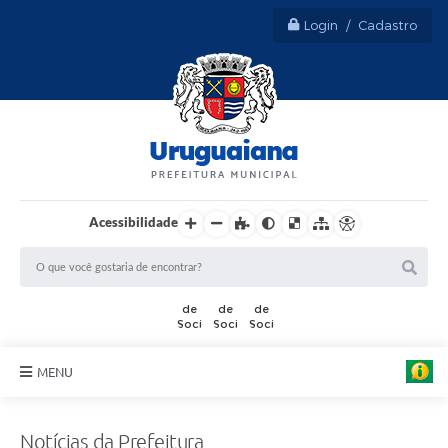
Login / Cadastro
Acessibilidade
F
o
t
o
MENU
:
T
h
Sobre Uruguaiana
i
Notícias da Prefeitura
a