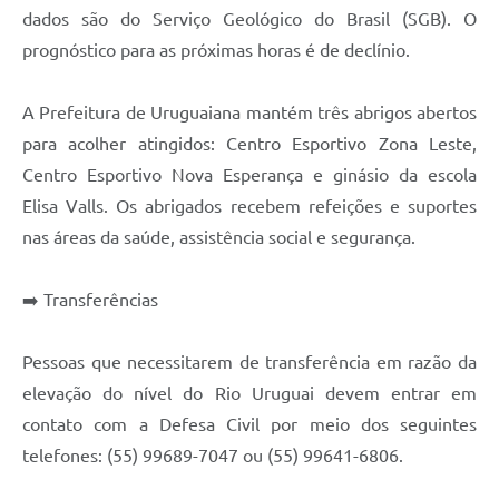
Contratos
dados são do Serviço Geológico do Brasil (SGB). O
prognóstico para as próximas horas é de declínio.
Obras
Notícias
A Prefeitura de Uruguaiana mantém três abrigos abertos
para acolher atingidos: Centro Esportivo Zona Leste,
Galeria de Vídeos
Centro Esportivo Nova Esperança e ginásio da escola
Contas Públicas
Elisa Valls. Os abrigados recebem refeições e suportes
Links
nas áreas da saúde, assistência social e segurança.
Telefones Úteis
➡️ Transferências
Termos de Uso & Política de Privacidade
Pessoas que necessitarem de transferência em razão da
elevação do nível do Rio Uruguai devem entrar em
contato com a Defesa Civil por meio dos seguintes
telefones: (55) 99689-7047 ou (55) 99641-6806.