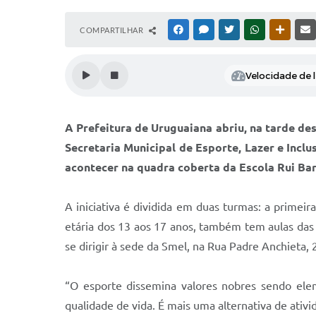
COMPARTILHAR
FACEBOOK
MESSENGER
TWITTER
WHATSAPP
OUTRAS
Velocidade de l
A Prefeitura de Uruguaiana abriu, na tarde des
Secretaria Municipal de Esporte, Lazer e Inclu
acontecer na quadra coberta da Escola Rui Ba
A iniciativa é dividida em duas turmas: a primeir
etária dos 13 aos 17 anos, também tem aulas das
se dirigir à sede da Smel, na Rua Padre Anchieta, 
“O esporte dissemina valores nobres sendo elem
qualidade de vida. É mais uma alternativa de ativi