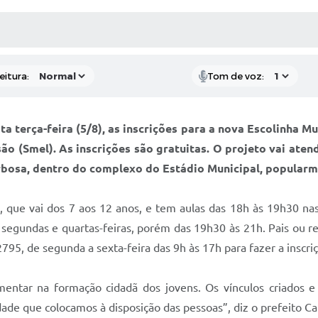
 MÍDIAS
RECEBA NOTÍCIAS
eitura:
Tom de voz:
ta terça-feira (5/8), as inscrições para a nova Escolinha 
são (Smel). As inscrições são gratuitas. O projeto vai aten
rbosa, dentro do complexo do Estádio Municipal, popularm
a, que vai dos 7 aos 12 anos, e tem aulas das 18h às 19h30 nas
 segundas e quartas-feiras, porém das 19h30 às 21h. Pais ou 
2795, de segunda a sexta-feira das 9h às 17h para fazer a inscri
entar na formação cidadã dos jovens. Os vínculos criados e
dade que colocamos à disposição das pessoas”, diz o prefeito Ca