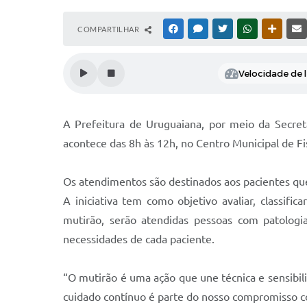
COMPARTILHAR
FACEBOOK
MESSENGER
TWITTER
WHATSAPP
OUTRAS
Velocidade de l
A Prefeitura de Uruguaiana, por meio da Secret
acontece das 8h às 12h, no Centro Municipal de Fis
Os atendimentos são destinados aos pacientes que
A iniciativa tem como objetivo avaliar, classifi
mutirão, serão atendidas pessoas com patologia
necessidades de cada paciente.
“O mutirão é uma ação que une técnica e sensibil
cuidado contínuo é parte do nosso compromisso c