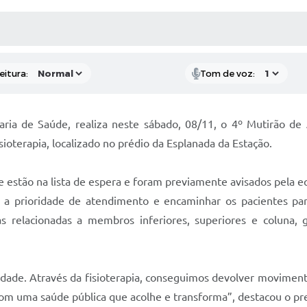
 MÍDIAS
RECEBA NOTÍCIAS
eitura:
Tom de voz:
aria de Saúde, realiza neste sábado, 08/11, o 4º Mutirão de 
ioterapia, localizado no prédio da Esplanada da Estação.
 estão na lista de espera e foram previamente avisados pela eq
car a prioridade de atendimento e encaminhar os pacientes par
s relacionadas a membros inferiores, superiores e coluna, 
idade. Através da fisioterapia, conseguimos devolver moviment
om uma saúde pública que acolhe e transforma”, destacou o pre