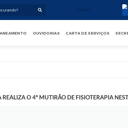
ANEAMENTO
OUVIDORIAS
CARTA DE SERVIÇOS
SECR
REALIZA O 4º MUTIRÃO DE FISIOTERAPIA NES
F
o
t