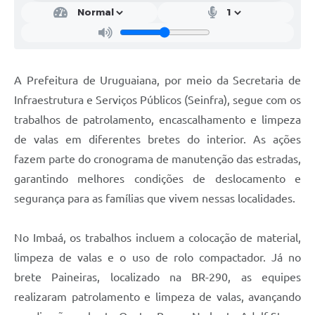
Contratos
Obras
Notícias
A Prefeitura de Uruguaiana, por meio da Secretaria de
Galeria de Vídeos
Infraestrutura e Serviços Públicos (Seinfra), segue com os
trabalhos de patrolamento, encascalhamento e limpeza
Contas Públicas
de valas em diferentes bretes do interior. As ações
Links
fazem parte do cronograma de manutenção das estradas,
Telefones Úteis
garantindo melhores condições de deslocamento e
segurança para as famílias que vivem nessas localidades.
Termos de Uso & Política de Privacidade
No Imbaá, os trabalhos incluem a colocação de material,
limpeza de valas e o uso de rolo compactador. Já no
brete Paineiras, localizado na BR-290, as equipes
realizaram patrolamento e limpeza de valas, avançando