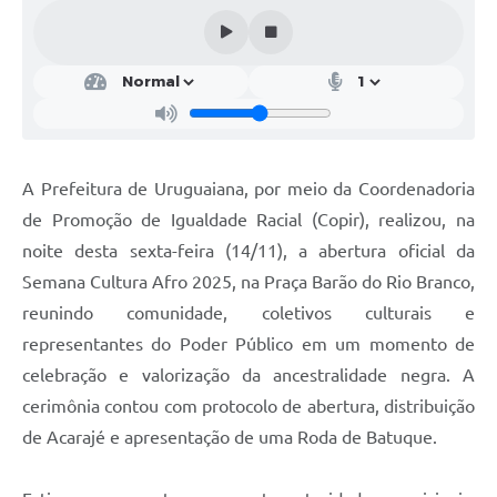
Contratos
Obras
Notícias
Galeria de Vídeos
A Prefeitura de Uruguaiana, por meio da Coordenadoria
Contas Públicas
de Promoção de Igualdade Racial (Copir), realizou, na
Links
noite desta sexta-feira (14/11), a abertura oficial da
Telefones Úteis
Semana Cultura Afro 2025, na Praça Barão do Rio Branco,
reunindo comunidade, coletivos culturais e
Termos de Uso & Política de Privacidade
representantes do Poder Público em um momento de
celebração e valorização da ancestralidade negra. A
cerimônia contou com protocolo de abertura, distribuição
de Acarajé e apresentação de uma Roda de Batuque.