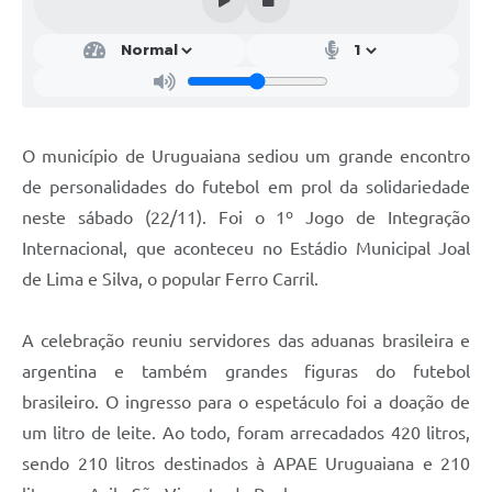
Contratos
Obras
Notícias
Galeria de Vídeos
O município de Uruguaiana sediou um grande encontro
de personalidades do futebol em prol da solidariedade
Contas Públicas
neste sábado (22/11). Foi o 1º Jogo de Integração
Links
Internacional, que aconteceu no Estádio Municipal Joal
Telefones Úteis
de Lima e Silva, o popular Ferro Carril.
Termos de Uso & Política de Privacidade
A celebração reuniu servidores das aduanas brasileira e
argentina e também grandes figuras do futebol
brasileiro. O ingresso para o espetáculo foi a doação de
um litro de leite. Ao todo, foram arrecadados 420 litros,
sendo 210 litros destinados à APAE Uruguaiana e 210