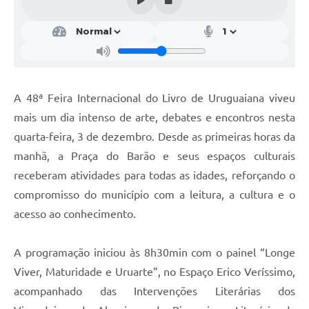
Contratos
Obras
Notícias
Galeria de Vídeos
A 48ª Feira Internacional do Livro de Uruguaiana viveu
mais um dia intenso de arte, debates e encontros nesta
Contas Públicas
quarta-feira, 3 de dezembro. Desde as primeiras horas da
Links
manhã, a Praça do Barão e seus espaços culturais
Telefones Úteis
receberam atividades para todas as idades, reforçando o
compromisso do município com a leitura, a cultura e o
Termos de Uso & Política de Privacidade
acesso ao conhecimento.
A programação iniciou às 8h30min com o painel “Longe
Viver, Maturidade e Uruarte”, no Espaço Erico Veríssimo,
acompanhado das Intervenções Literárias dos