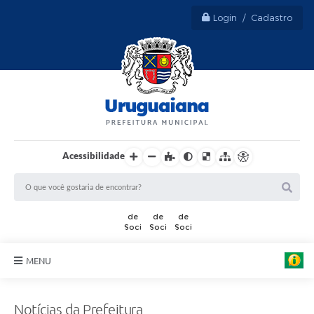
Login / Cadastro
Acessibilidade
A
r
t
MENU
e
:
Sobre Uruguaiana
M
a
Notícias da Prefeitura