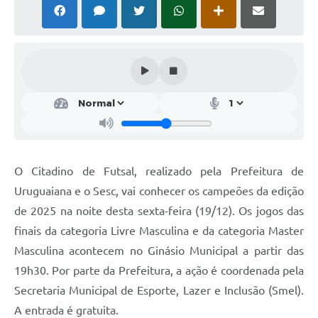
Solicitação Obras
Cidadão Online: IPTU - alvará
Nota Fiscal Eletrônica
ITBI Online
Tramitação de Processos
Colégio Agrícola Municipal
O Citadino de Futsal, realizado pela Prefeitura de
SIM - Serviço de Inspeção Municipal
Uruguaiana e o Sesc, vai conhecer os campeões da edição
de 2025 na noite desta sexta-feira (19/12). Os jogos das
Vigilância Sanitária
finais da categoria Livre Masculina e da categoria Master
Vigilância Ambiental em Saúde
Masculina acontecem no Ginásio Municipal a partir das
19h30. Por parte da Prefeitura, a ação é coordenada pela
COPIR - Coordenadoria de Promoção de Igualdade Racial
Secretaria Municipal de Esporte, Lazer e Inclusão (Smel).
Galeria de Fotos
A entrada é gratuita.