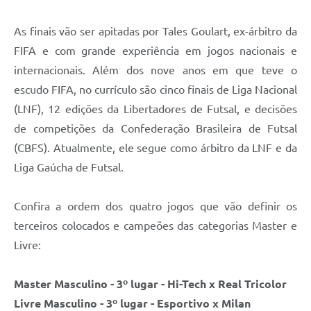
Contratos
As finais vão ser apitadas por Tales Goulart, ex-árbitro da
Obras
FIFA e com grande experiência em jogos nacionais e
Notícias
internacionais. Além dos nove anos em que teve o
escudo FIFA, no currículo são cinco finais de Liga Nacional
Galeria de Vídeos
(LNF), 12 edições da Libertadores de Futsal, e decisões
Contas Públicas
de competições da Confederação Brasileira de Futsal
Links
(CBFS). Atualmente, ele segue como árbitro da LNF e da
Liga Gaúcha de Futsal.
Telefones Úteis
Termos de Uso & Política de Privacidade
Confira a ordem dos quatro jogos que vão definir os
terceiros colocados e campeões das categorias Master e
Livre:
Master Masculino - 3º lugar - Hi-Tech x Real Tricolor
Livre Masculino - 3º lugar - Esportivo x Milan