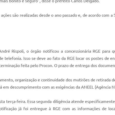
is bonito e seguro”, disse o prefeito Carlos Delgado.
As ações são realizadas desde o ano passado e, de acordo com 
ndré Rispoli, o órgão notificou a concessionária RGE para
e telefonia. Isso se deve ao fato da RGE locar os postes de en
erminação feita pelo Procon. O prazo de entrega dos document
ento, organização e continuidade dos mutirões de retirada de 
á em descumprimento com as exigências da ANEEL (Agência Naci
ta terça-feira. Essa segunda diligência atende especificamente
tificação já foi entregue à RGE com as informações de loc