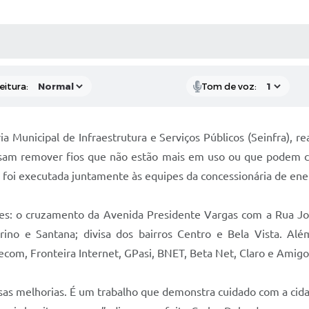
 MÍDIAS
RECEBA NOTÍCIAS
eitura:
Tom de voz:
a Municipal de Infraestrutura e Serviços Públicos (Seinfra), re
visam remover fios que não estão mais em uso ou que podem c
va foi executada juntamente às equipes da concessionária de ene
des: o cruzamento da Avenida Presidente Vargas com a Rua Joa
rino e Santana; divisa dos bairros Centro e Bela Vista. A
ecom, Fronteira Internet, GPasi, BNET, Beta Net, Claro e Amigo
s melhorias. É um trabalho que demonstra cuidado com a cidad