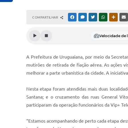
COMPARTILHAR
FACEBOOK
MESSENGER
TWITTER
WHATSAPP
OUTRAS
Velocidade de l
A Prefeitura de Uruguaiana, por meio da Secretari
mutirões de retirada de fiação aérea. As ações 
melhorar a parte urbanística da cidade. A iniciati
Nesta etapa foram atendidas mais duas localida
Santana; e o cruzamento das ruas General Vito
participaram da operação funcionários da Vip+ Tel
“Estamos acompanhando de perto cada etapa dessa