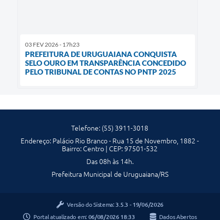
03 FEV 2026 - 17h23
PREFEITURA DE URUGUAIANA CONQUISTA
SELO OURO EM TRANSPARÊNCIA CONCEDIDO
PELO TRIBUNAL DE CONTAS NO PNTP 2025
Telefone: (55) 3911-3018
Endereço: Palácio Rio Branco - Rua 15 de Novembro, 1882 -
Bairro: Centro | CEP: 97501-532
Das 08h às 14h.
Prefeitura Municipal de Uruguaiana/RS
Versão do Sistema:
3.5.3 - 19/06/2026
Portal atualizado em:
06/08/2026 18:33
Dados Abertos