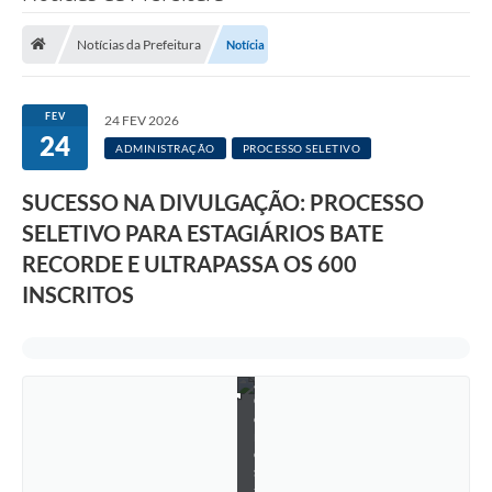
Saneamento
Notícias da Prefeitura
Notícia
Ouvidorias
Carta de Serviços
FEV
F
24 FEV 2026
o
24
Secretarias/Centrais
ADMINISTRAÇÃO
PROCESSO SELETIVO
t
o
Transparência
:
SUCESSO NA DIVULGAÇÃO: PROCESSO
A
n
COVID-19
SELETIVO PARA ESTAGIÁRIOS BATE
a
RECORDE E ULTRAPASSA OS 600
C
Prefeito Municipal
a
INSCRITOS
r
o
Vice-Prefeito Municipal
l
i
Requerimento geral
n
a
Sala do Empreendedor
G
o
m
Conselhos Municipais
e
s
Arquivo Histórico
-