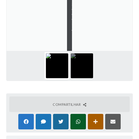
S
e
Solicitação Obras
c
o
Cidadão Online: IPTU - alvará
m
/
P
Nota Fiscal Eletrônica
M
U
ITBI Online
Tramitação de Processos
Colégio Agrícola Municipal
SIM - Serviço de Inspeção Municipal
Vigilância Sanitária
COMPARTILHAR
Vigilância Ambiental em Saúde
COPIR - Coordenadoria de Promoção de Igualdade Racial
Galeria de Fotos