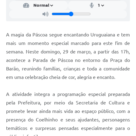
Contratos
Obras
Notícias
A magia da Páscoa segue encantando Uruguaiana e tem
Galeria de Vídeos
mais um momento especial marcado para este fim de
semana. Neste domingo, 29 de março, a partir das 17h,
Contas Públicas
acontece a Parada de Páscoa no entorno da Praça do
Links
Barão, reunindo famílias, crianças e toda a comunidade
Telefones Úteis
em uma celebração cheia de cor, alegria e encanto.
Termos de Uso & Política de Privacidade
A atividade integra a programação especial preparada
pela Prefeitura, por meio da Secretaria de Cultura e
promete levar ainda mais vida ao espaço público, com a
presença do Coelhinho e seus ajudantes, personagens
temáticos e surpresas pensadas especialmente para o