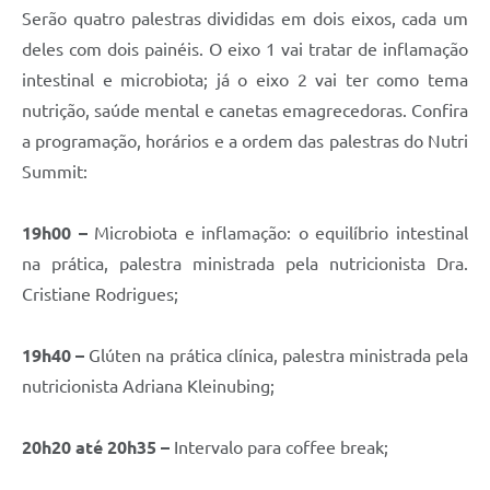
Contratos
Serão quatro palestras divididas em dois eixos, cada um
deles com dois painéis. O eixo 1 vai tratar de inflamação
Obras
intestinal e microbiota; já o eixo 2 vai ter como tema
Notícias
nutrição, saúde mental e canetas emagrecedoras. Confira
a programação, horários e a ordem das palestras do Nutri
Galeria de Vídeos
Summit:
Contas Públicas
Links
19h00 –
Microbiota e inflamação: o equilíbrio intestinal
na prática, palestra ministrada pela nutricionista Dra.
Telefones Úteis
Cristiane Rodrigues;
Termos de Uso & Política de Privacidade
19h40 –
Glúten na prática clínica, palestra ministrada pela
nutricionista Adriana Kleinubing;
20h20 até 20h35 –
Intervalo para coffee break;