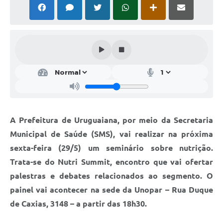
Solicitação Obras
Cidadão Online: IPTU - alvará
Nota Fiscal Eletrônica
ITBI Online
Tramitação de Processos
Colégio Agrícola Municipal
A Prefeitura de Uruguaiana, por meio da Secretaria
SIM - Serviço de Inspeção Municipal
Municipal de Saúde (SMS), vai realizar na próxima
sexta-feira (29/5) um seminário sobre nutrição.
Vigilância Sanitária
Trata-se do Nutri Summit, encontro que vai ofertar
Vigilância Ambiental em Saúde
palestras e debates relacionados ao segmento. O
painel vai acontecer na sede da Unopar – Rua Duque
COPIR - Coordenadoria de Promoção de Igualdade Racial
de Caxias, 3148 – a partir das 18h30.
Galeria de Fotos