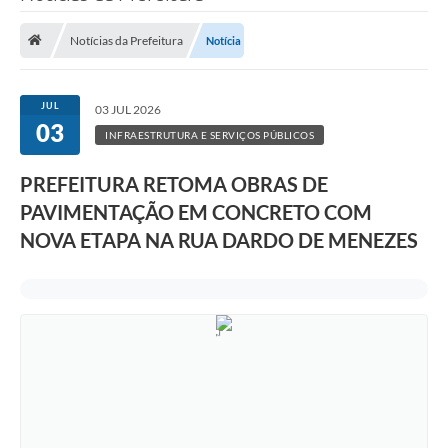
Saneamento
Notícias da Prefeitura
Notícia
Ouvidorias
Carta de Serviços
JUL
03 JUL 2026
03
Secretarias/Centrais
INFRAESTRUTURA E SERVIÇOS PÚBLICOS
Transparência
PREFEITURA RETOMA OBRAS DE
COVID-19
PAVIMENTAÇÃO EM CONCRETO COM
NOVA ETAPA NA RUA DARDO DE MENEZES
Prefeito Municipal
Vice-Prefeito Municipal
Requerimento geral
Sala do Empreendedor
Conselhos Municipais
Arquivo Histórico