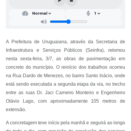
Contratos
Obras
Notícias
Galeria de Vídeos
A Prefeitura de Uruguaiana, através da Secretaria de
Contas Públicas
Infraestrutura e Serviços Públicos (Seinfra), retomou
nesta sexta-feira, 3/7, as obras de pavimentação em
Links
concreto do município. O reinício dos trabalhos ocorreu
Telefones Úteis
na Rua Dardo de Menezes, no bairro Santo Inácio, onde
Termos de Uso & Política de Privacidade
está sendo executada a segunda etapa da via, no trecho
entre as ruas Dr. Jaci Carneiro Monteiro e Engenheiro
Otávio Lago, com aproximadamente 105 metros de
extensão.
A concretagem teve início pela manhã e seguirá ao longo