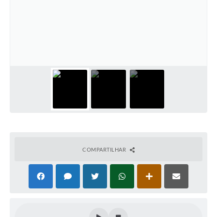
Solicitação Obras
Cidadão Online: IPTU - alvará
Nota Fiscal Eletrônica
ITBI Online
Tramitação de Processos
Colégio Agrícola Municipal
SIM - Serviço de Inspeção Municipal
Vigilância Sanitária
COMPARTILHAR
Vigilância Ambiental em Saúde
COPIR - Coordenadoria de Promoção de Igualdade Racial
Galeria de Fotos