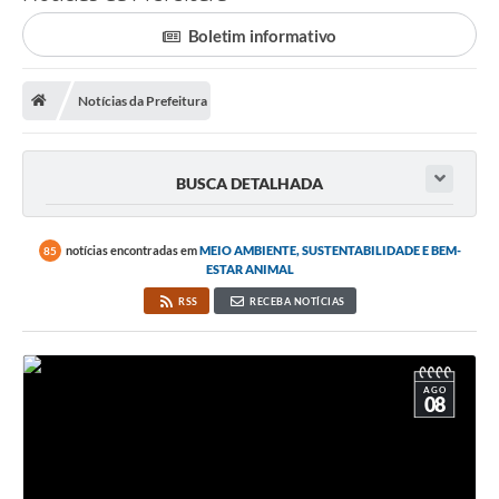
Saneamento
Boletim informativo
Ouvidorias
Carta de Serviços
Notícias da Prefeitura
Secretarias/Centrais
BUSCA DETALHADA
Transparência
COVID-19
notícias encontradas em
MEIO AMBIENTE, SUSTENTABILIDADE E BEM-
85
ESTAR ANIMAL
Prefeito Municipal
RSS
RECEBA NOTÍCIAS
Vice-Prefeito Municipal
Requerimento geral
AGO
08
Sala do Empreendedor
Conselhos Municipais
Arquivo Histórico