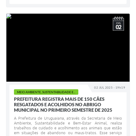
JUL
02
02 JUL 2025 - 19h19
MEIO AMBIENTE, SUSTENTABILIDADE E...
PREFEITURA REGISTRA MAIS DE 150 CÃES
RESGATADOS E ACOLHIDOS NO ABRIGO
MUNICIPAL NO PRIMEIRO SEMESTRE DE 2025
A Prefeitura de Uruguaiana, através da Secretaria de Meio
Ambiente, Sustentabilidade e Bem-Estar Animal, realiza
trabalhos de cuidado e acolhimento aos animais que estão
em situações de abandono ou maus-tratos. Esse serviço