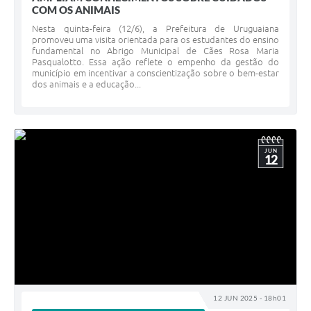
COM OS ANIMAIS
Nesta quinta-feira (12/6), a Prefeitura de Uruguaiana
promoveu uma visita orientada para os estudantes do ensino
fundamental no Abrigo Municipal de Cães Rosa Maria
Pasqualotto. Essa ação reflete o empenho da gestão do
município em incentivar a conscientização sobre o bem-estar
dos animais e a educação...
JUN
12
12 JUN 2025 - 18h01