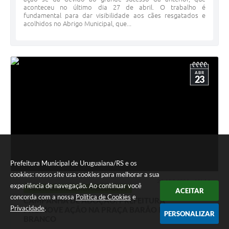
aconteceu no último dia 27 de abril. O trabalho é
fundamental para dar visibilidade aos cães resgatados e
acolhidos no Abrigo Municipal, que...
ABR
23
Prefeitura Municipal de Uruguaiana/RS e os
cookies: nosso site usa cookies para melhorar a sua
23 ABR 2025 - 15h11
experiência de navegação. Ao continuar você
MEIO AMBIENTE, SUSTENTABILIDADE E...
ACEITAR
concorda com a nossa
Política de Cookies
e
CAMPANHA DE ADOÇÃO: PREFEITURA
Privacidade
.
PROMOVE AÇÃO NA PRAÇA BARÃO DO RIO
PERSONALIZAR
BRANCO