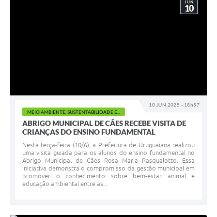
JUN
10
10 JUN 2025 - 18h57
MEIO AMBIENTE, SUSTENTABILIDADE E...
ABRIGO MUNICIPAL DE CÃES RECEBE VISITA DE
CRIANÇAS DO ENSINO FUNDAMENTAL
Nesta terça-feira (10/6), a Prefeitura de Uruguaiana realizou
uma visita guiada para os alunos do ensino fundamental no
Abrigo Municipal de Cães Rosa Maria Pasqualotto. Essa
iniciativa demonstra o compromisso da gestão municipal em
promover o conhecimento sobre bem-estar animal e
educação ambiental entre as...