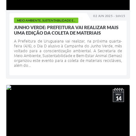
02 JUN 2025 - 16h15
MEIO AMBIENTE, SUSTENTABILIDADE E...
JUNHO VERDE: PREFEITURA VAI REALIZAR MAIS
UMA EDIÇÃO DA COLETA DE MATERIAIS
A Prefeitura de Uruguaiana vai realizar, na próxima quarta-
feira (4/6), o Dia D alusivo à Campanha do Junho Verde, mês
voltado para a conscientização ambiental. A Secretaria de
Meio Ambiente, Sustentabilidade e Bem-Estar Animal (Semas)
organizou este evento para a coleta de materiais recicláveis,
além do...
MAI
14