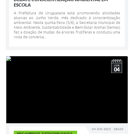
ESCOLA
A Prefeitura de Uruguaiana está promovendo atividades
alusivas ao Junho Verde, mês dedicado à conscientização
ambiental. Nesta quinta-feira (5/6), a Secretaria Municipal de
Meio Ambiente, Sustentabilidade e Bem-Estar Animal (Semas)
fez a doação de mudas de árvores frutíferas e conduziu uma
roda de conversa...
JUN
04
04 JUN 2025 - 18h20
MEIO AMBIENTE, SUSTENTABILIDADE E...