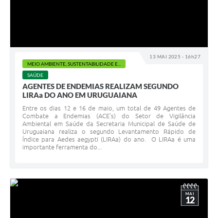
13 MAI 2025 - 16h27
MEIO AMBIENTE, SUSTENTABILIDADE E...
SAÚDE
AGENTES DE ENDEMIAS REALIZAM SEGUNDO
LIRAa DO ANO EM URUGUAIANA
Entre os dias 12 e 16 de maio, um total de 49 Agentes de
Combate a Endemias (ACE's) do Setor de Vigilância
Ambiental em Saúde da Secretaria Municipal de Saúde de
Uruguaiana realiza o segundo Levantamento Rápido de
Índice para Aedes aegypti (LIRAa) do ano. O LIRAa é uma
importante ferramenta do...
MAI
12