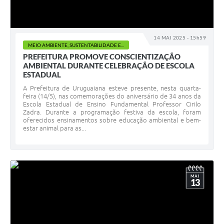
14 MAI 2025 - 15h59
MEIO AMBIENTE, SUSTENTABILIDADE E...
PREFEITURA PROMOVE CONSCIENTIZAÇÃO
AMBIENTAL DURANTE CELEBRAÇÃO DE ESCOLA
ESTADUAL
A Prefeitura de Uruguaiana esteve presente, nesta quarta-
feira (14/5), nas comemorações do aniversário de 34 anos da
Escola Estadual de Ensino Fundamental Professor Cirilo
Zadra. Durante a programação festiva da escola, foram
oferecidos ensinamentos sobre educação ambiental e bem-
estar animal para as...
MAI
13