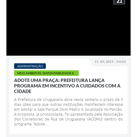
21
21 JUL 2025 - 11h26
ADMINISTRAÇÃO
MEIO AMBIENTE, SUSTENTABILIDADE E...
ADOTE UMA PRAÇA: PREFEITURA LANÇA
PROGRAMA EM INCENTIVO A CUIDADOS COM A
CIDADE
A Prefeitura de Uruguaiana abre nesta semana o prazo de 5
dias úteis para que outras instituições manifestem interesse
em adotar a Sala Parque Dom Pedro II, localizada no Parcão.
A proposta, já protocolada, foi apresentada pela Associação
dos Corredores de Rua de Uruguaiana (ACORU) dentro do
programa “Adote...