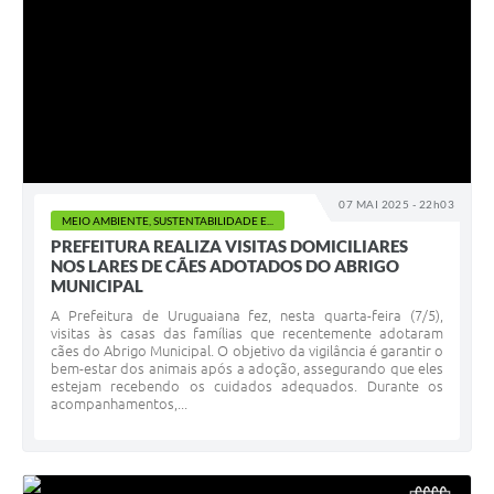
07 MAI 2025 - 22h03
MEIO AMBIENTE, SUSTENTABILIDADE E...
PREFEITURA REALIZA VISITAS DOMICILIARES
NOS LARES DE CÃES ADOTADOS DO ABRIGO
MUNICIPAL
A Prefeitura de Uruguaiana fez, nesta quarta-feira (7/5),
visitas às casas das famílias que recentemente adotaram
cães do Abrigo Municipal. O objetivo da vigilância é garantir o
bem-estar dos animais após a adoção, assegurando que eles
estejam recebendo os cuidados adequados. Durante os
acompanhamentos,...