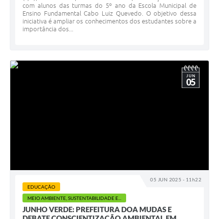
com alunos das turmas do 5º ano da Escola Municipal de
Ensino Fundamental Cabo Luiz Quevedo. O objetivo dessa
iniciativa é ampliar os conhecimentos dos estudantes sobre a
importância dos...
JUN
05
05 JUN 2025 - 11h22
EDUCAÇÃO
MEIO AMBIENTE, SUSTENTABILIDADE E...
JUNHO VERDE: PREFEITURA DOA MUDAS E
DEBATE CONSCIENTIZAÇÃO AMBIENTAL EM