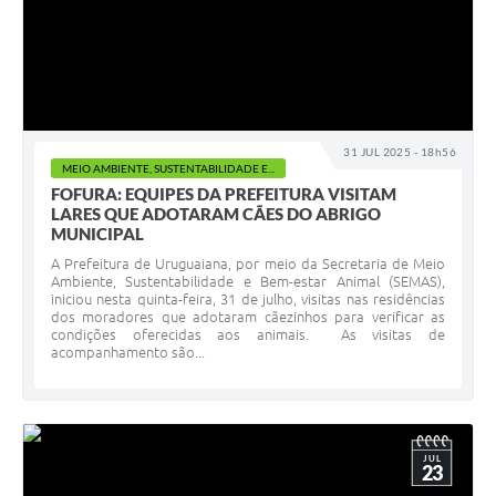
Contratos
Obras
Notícias
Galeria de Vídeos
31 JUL 2025 - 18h56
MEIO AMBIENTE, SUSTENTABILIDADE E...
Contas Públicas
FOFURA: EQUIPES DA PREFEITURA VISITAM
LARES QUE ADOTARAM CÃES DO ABRIGO
Links
MUNICIPAL
A Prefeitura de Uruguaiana, por meio da Secretaria de Meio
Telefones Úteis
Ambiente, Sustentabilidade e Bem-estar Animal (SEMAS),
iniciou nesta quinta-feira, 31 de julho, visitas nas residências
Termos de Uso & Política de Privacidade
dos moradores que adotaram cãezinhos para verificar as
condições oferecidas aos animais. As visitas de
acompanhamento são...
JUL
23