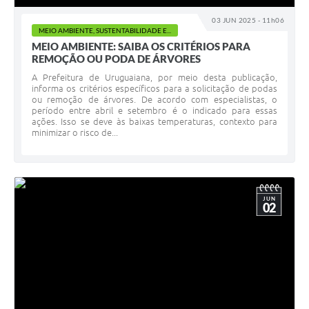
03 JUN 2025 - 11h06
MEIO AMBIENTE, SUSTENTABILIDADE E...
MEIO AMBIENTE: SAIBA OS CRITÉRIOS PARA
REMOÇÃO OU PODA DE ÁRVORES
A Prefeitura de Uruguaiana, por meio desta publicação,
informa os critérios específicos para a solicitação de podas
ou remoção de árvores. De acordo com especialistas, o
período entre abril e setembro é o indicado para essas
ações. Isso se deve às baixas temperaturas, contexto para
minimizar o risco de...
JUN
02