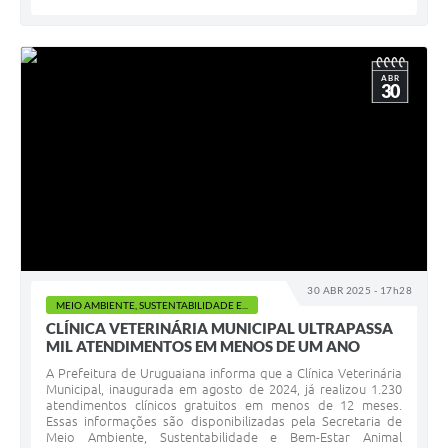
ABR
30
30 ABR 2025 - 17h28
MEIO AMBIENTE, SUSTENTABILIDADE E...
CLÍNICA VETERINÁRIA MUNICIPAL ULTRAPASSA
MIL ATENDIMENTOS EM MENOS DE UM ANO
A Prefeitura de Uruguaiana informa que a Clínica Veterinária
Municipal, inaugurada em agosto de 2024, já realizou 1.230
atendimentos clínicos gratuitos em menos de 12 meses.
Essas informações são disponibilizadas pela Secretaria de
Meio Ambiente, Sustentabilidade e Bem-Estar Animal