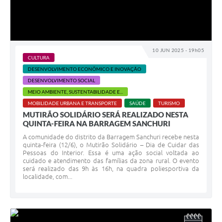
10 JUN 2025 - 19h05
CULTURA
DESENVOLVIMENTO ECONÔMICO E INOVAÇÃO
DESENVOLVIMENTO SOCIAL
MEIO AMBIENTE, SUSTENTABILIDADE E...
MOBILIDADE URBANA E TRANSPORTE
SAÚDE
TURISMO
MUTIRÃO SOLIDÁRIO SERÁ REALIZADO NESTA
QUINTA-FEIRA NA BARRAGEM SANCHURI
A comunidade do distrito da Barragem Sanchuri recebe nesta
quinta-feira (12/6), o Mutirão Solidário – Dia de Cuidar das
Pessoas do Interior. Essa é uma ação social voltada ao
cuidado e atendimento das famílias da zona rural. O evento
será realizado das 9h às 16h, na quadra poliesportiva da
localidade, com...