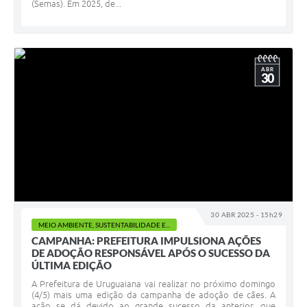
(Semas). Em 2025, de...
ABR
30
30 ABR 2025 - 15h29
MEIO AMBIENTE, SUSTENTABILIDADE E...
CAMPANHA: PREFEITURA IMPULSIONA AÇÕES
DE ADOÇÃO RESPONSÁVEL APÓS O SUCESSO DA
ÚLTIMA EDIÇÃO
A Prefeitura de Uruguaiana vai realizar no próximo domingo
(4/5) mais uma edição da campanha de adoção de cães. A
ação se dá devido ao grande sucesso da anterior, que