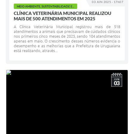
03 JUN 2025 - 17h07
MEIO AMBIENTE, SUSTENTABILIDADE E...
CLÍNICA VETERINÁRIA MUNICIPAL REALIZOU
MAIS DE 500 ATENDIMENTOS EM 2025
A Clínica Veterinária Municipal registrou mais de 518
atendimentos a animais que precisavam de cuidados clínicos
nos primeiros cinco meses de 2025, sendo 104 atendimentos
apenas em maio. O crescimento desses números evidencia o
desempenho e as melhorias que a Prefeitura de Uruguaiana
está realizando, através...
JUN
03