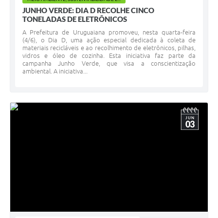
JUNHO VERDE: DIA D RECOLHE CINCO
TONELADAS DE ELETRÔNICOS
A Prefeitura de Uruguaiana promoveu, nesta quarta-feira
(4/6), o Dia D, uma ação especial dedicada à coleta de
materiais recicláveis e ao recolhimento de eletrônicos, pilhas,
vidros e óleo de cozinha. Esta iniciativa faz parte da
campanha Junho Verde, que visa a conscientização
ambiental. A iniciativa...
JUN
03