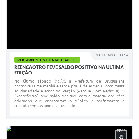
23 JUL 2025 - 19h26
MEIO AMBIENTE, SUSTENTABILIDADE E...
REENCÃOTRO TEVE SALDO POSITIVO NA ÚLTIMA
EDIÇÃO
No último sábado (19/7), a Prefeitura de Uruguaiana
promoveu uma manhã e tarde pra lá de especial, com muita
solidariedade e amor no Parção (Parque Dom Pedro II). O
“Reencãotro” teve saldo positivo, com a maioria dos cães
adotados que encantaram o público e reafirmaram o
cuidado com os animais. Mais do...
JUL