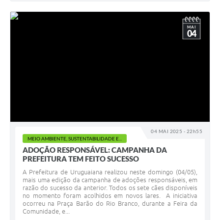
MAI
04
04 MAI 2025 - 22h55
MEIO AMBIENTE, SUSTENTABILIDADE E...
ADOÇÃO RESPONSÁVEL: CAMPANHA DA
PREFEITURA TEM FEITO SUCESSO
A Prefeitura de Uruguaiana realizou neste domingo (04/05),
mais uma edição da campanha de adoções responsáveis, em
razão do sucesso da anterior. Todos os sete cães disponíveis
no momento foram acolhidos em novos lares. A iniciativa
ocorreu na Praça Barão do Rio Branco, durante a Feira da
Comunidade, e...