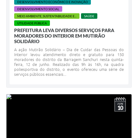
DESENVOLVIMENTO ECONÔMICO E INOVAÇÃO
DESENVOLVIMENTO SOCIAL
MEIO AMBIENTE, SUSTENTABILIDADE E...
SAÚDE
UTILIDADE PÚBLICA
PREFEITURA LEVA DIVERSOS SERVIÇOS PARA
MORADORES DO INTERIOR EM MUTIRÃO
SOLIDÁRIO
A ação Mutirão Solidário – Dia de Cuidar das Pessoas do
Interior levou atendimento direto e gratuito para 150
moradores do distrito da Barragem Sanchuri nesta quinta-
feira, 12 de junho. Realizado das 9h às 16h, na quadra
poliesportiva do distrito, o evento ofereceu uma série de
serviços públicos essenciais...
JUN
10