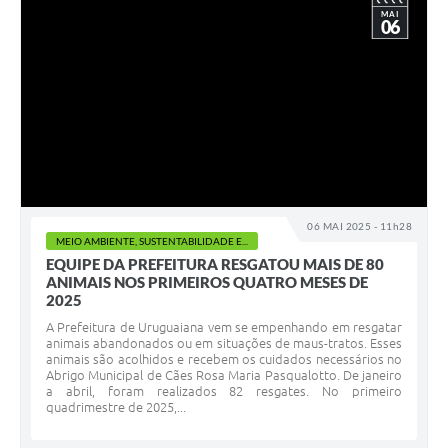
MAI
06
06 MAI 2025 - 11h28
MEIO AMBIENTE, SUSTENTABILIDADE E...
EQUIPE DA PREFEITURA RESGATOU MAIS DE 80
ANIMAIS NOS PRIMEIROS QUATRO MESES DE
2025
A Prefeitura de Uruguaiana vem se empenhando em resgatar
animais abandonados ou em situações de maus-tratos. Esses
animais são acolhidos e recebem os cuidados necessários no
Abrigo Municipal de Cães Rosa Maria Pasqualotto. De janeiro
a abril, foram realizados 82 resgates. No primeiro
quadrimestre de 2025,...