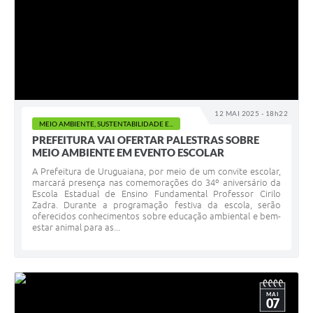
12 MAI 2025 - 18h22
MEIO AMBIENTE, SUSTENTABILIDADE E...
PREFEITURA VAI OFERTAR PALESTRAS SOBRE
MEIO AMBIENTE EM EVENTO ESCOLAR
A Prefeitura de Uruguaiana, por meio de um convite escolar,
marcará presença nas comemorações do 34º aniversário da
Escola Estadual de Ensino Fundamental Professor Cirilo
Zadra. Durante a programação festiva da escola, serão
oferecidos conhecimentos sobre educação ambiental e bem-
estar animal para as...
MAI
07