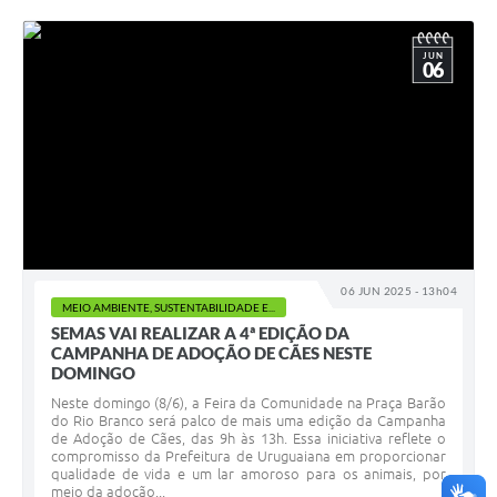
JUN
06
06 JUN 2025 - 13h04
MEIO AMBIENTE, SUSTENTABILIDADE E...
SEMAS VAI REALIZAR A 4ª EDIÇÃO DA
CAMPANHA DE ADOÇÃO DE CÃES NESTE
DOMINGO
Neste domingo (8/6), a Feira da Comunidade na Praça Barão
do Rio Branco será palco de mais uma edição da Campanha
de Adoção de Cães, das 9h às 13h. Essa iniciativa reflete o
compromisso da Prefeitura de Uruguaiana em proporcionar
qualidade de vida e um lar amoroso para os animais, por
meio da adoção...