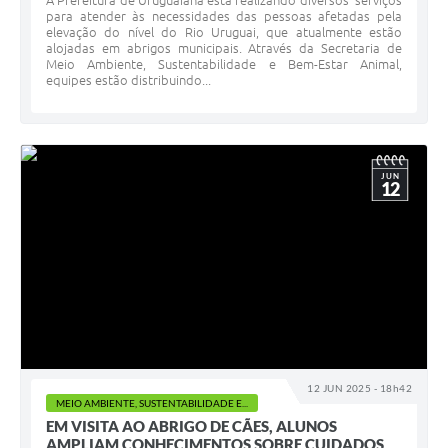
A Prefeitura de Uruguaiana está realizando diversos serviços
para atender às necessidades das pessoas afetadas pela
elevação do nível do Rio Uruguai, que atualmente estão
alojadas em abrigos municipais. Através da Secretaria de
Meio Ambiente, Sustentabilidade e Bem-Estar Animal,
equipes estão distribuindo...
JUN
12
12 JUN 2025 - 18h42
MEIO AMBIENTE, SUSTENTABILIDADE E...
EM VISITA AO ABRIGO DE CÃES, ALUNOS
AMPLIAM CONHECIMENTOS SOBRE CUIDADOS