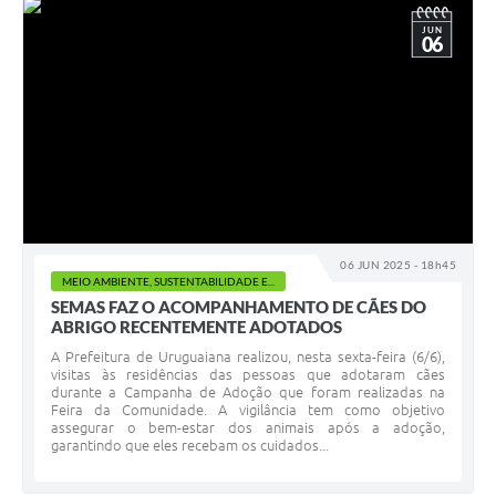
JUN
06
06 JUN 2025 - 18h45
MEIO AMBIENTE, SUSTENTABILIDADE E...
SEMAS FAZ O ACOMPANHAMENTO DE CÃES DO
ABRIGO RECENTEMENTE ADOTADOS
A Prefeitura de Uruguaiana realizou, nesta sexta-feira (6/6),
visitas às residências das pessoas que adotaram cães
durante a Campanha de Adoção que foram realizadas na
Feira da Comunidade. A vigilância tem como objetivo
assegurar o bem-estar dos animais após a adoção,
garantindo que eles recebam os cuidados...