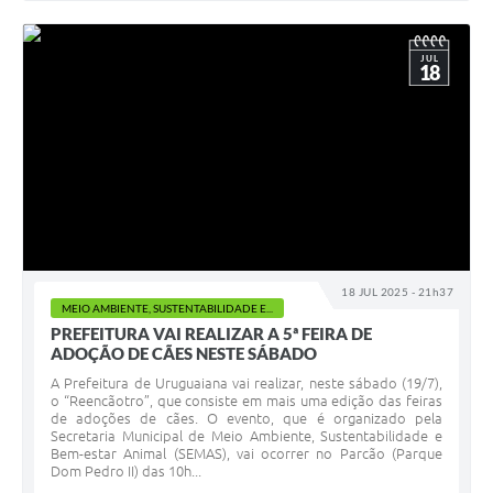
JUL
18
18 JUL 2025 - 21h37
MEIO AMBIENTE, SUSTENTABILIDADE E...
PREFEITURA VAI REALIZAR A 5ª FEIRA DE
ADOÇÃO DE CÃES NESTE SÁBADO
A Prefeitura de Uruguaiana vai realizar, neste sábado (19/7),
o “Reencãotro”, que consiste em mais uma edição das feiras
de adoções de cães. O evento, que é organizado pela
Secretaria Municipal de Meio Ambiente, Sustentabilidade e
Bem-estar Animal (SEMAS), vai ocorrer no Parcão (Parque
Dom Pedro II) das 10h...