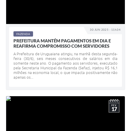
Solicitação Obras
Cidadão Online: IPTU - alvará
30 JUN 2025 - 11h34
Nota Fiscal Eletrônica
FAZENDA
PREFEITURA MANTÉM PAGAMENTOS EM DIA E
ITBI Online
REAFIRMA COMPROMISSO COM SERVIDORES
A Prefeitura de Uruguaiana atingiu, na manhã desta segunda-
Tramitação de Processos
feira (30/6), seis meses consecutivos de salários em dia
somente neste ano. O pagamento aos servidores, executado
Colégio Agrícola Municipal
pela Secretaria Municipal da Fazenda (Sefaz), injetou R$ 16,1
milhões na economia local, o que impacta positivamente não
apenas os...
SIM - Serviço de Inspeção Municipal
Vigilância Sanitária
Vigilância Ambiental em Saúde
FEV
17
COPIR - Coordenadoria de Promoção de Igualdade Racial
Galeria de Fotos