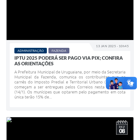
13 JAN 2025 - 10h45
ADMINISTRAÇÃO
FAZENDA
IPTU 2025 PODERÁ SER PAGO VIA PIX; CONFIRA
AS ORIENTAÇÕES
A Prefeitura Municipal de Uruguaiana, por meio da Secretaria
Municipal da Fazenda, comunica os contribuintes que os
carnês do Imposto Predial e Territorial Urbano (IPTU) 2025
começam a ser entregues pelos Correios nesta terça-feira
(14/1). Os munícipes que optarem pelo pagamento em cota
única terão 15% de...
DEZ
08