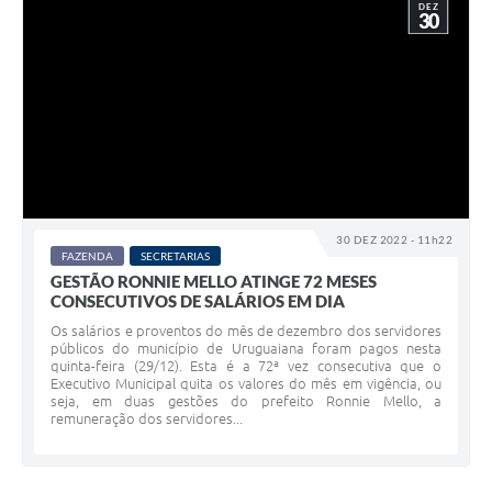
DEZ
30
30 DEZ 2022 - 11h22
FAZENDA
SECRETARIAS
GESTÃO RONNIE MELLO ATINGE 72 MESES
CONSECUTIVOS DE SALÁRIOS EM DIA
Os salários e proventos do mês de dezembro dos servidores
públicos do município de Uruguaiana foram pagos nesta
quinta-feira (29/12). Esta é a 72ª vez consecutiva que o
Executivo Municipal quita os valores do mês em vigência, ou
seja, em duas gestões do prefeito Ronnie Mello, a
remuneração dos servidores...