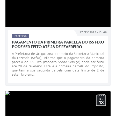
Contratos
Obras
Notícias
17 FEV 2025 - 15h48
Galeria de Vídeos
FAZENDA
PAGAMENTO DA PRIMEIRA PARCELA DO ISS FIXO
Contas Públicas
PODE SER FEITO ATÉ 28 DE FEVEREIRO
Links
A Prefeitura de Uruguaiana, por meio da Secretaria Municipal
da Fazenda (Sefaz), informa que o pagamento da primeira
parcela do ISS Fixo (Imposto Sobre Serviço) pode ser feito
Telefones Úteis
até 28 de fevereiro. Esta é a primeira parcela do imposto,
que tem a sua segunda parcela com data limite de 2 de
Termos de Uso & Política de Privacidade
setembro em...
JAN
13