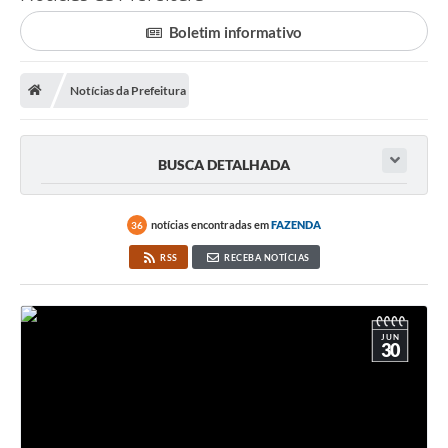
Saneamento
Boletim informativo
Ouvidorias
Carta de Serviços
Notícias da Prefeitura
Secretarias/Centrais
BUSCA DETALHADA
Transparência
COVID-19
notícias encontradas em
FAZENDA
36
Prefeito Municipal
RSS
RECEBA NOTÍCIAS
Vice-Prefeito Municipal
Requerimento geral
JUN
30
Sala do Empreendedor
Conselhos Municipais
Arquivo Histórico