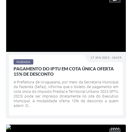
17 JAN 2023 - 16h59
FAZENDA
PAGAMENTO DO IPTU EM COTA ÚNICA OFERTA
15% DE DESCONTO
A Prefeitura de Uruguaiana, por meio da Secretaria Municipal
da Fazenda (Sefaz), informa que o boleto de pagamento em
cota única do Imposto Predial e Territorial Urbano 2023 (IPTU
2023) pode ser impresso diretamente no site do Executivo
Municipal. A modalidade oferta 15% de desconto a quem
aderir. O...