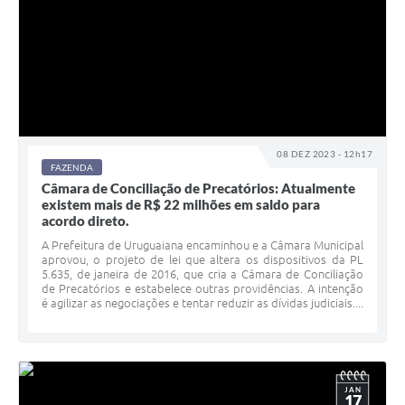
08 DEZ 2023 - 12h17
FAZENDA
Câmara de Conciliação de Precatórios: Atualmente
existem mais de R$ 22 milhões em saldo para
acordo direto.
A Prefeitura de Uruguaiana encaminhou e a Câmara Municipal
aprovou, o projeto de lei que altera os dispositivos da PL
5.635, de janeira de 2016, que cria a Câmara de Conciliação
de Precatórios e estabelece outras providências. A intenção
é agilizar as negociações e tentar reduzir as dívidas judiciais....
JAN
17