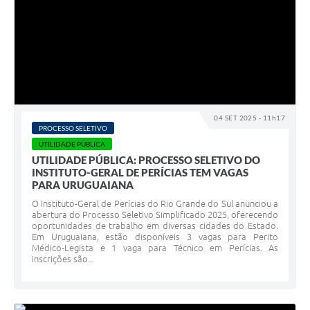
04 SET 2025 - 11h17
PROCESSO SELETIVO
UTILIDADE PÚBLICA
UTILIDADE PÚBLICA: PROCESSO SELETIVO DO
INSTITUTO-GERAL DE PERÍCIAS TEM VAGAS
PARA URUGUAIANA
O Instituto-Geral de Perícias do Rio Grande do Sul anunciou a
abertura do Processo Seletivo Simplificado 2025, oferecendo
oportunidades de trabalho em diversas cidades do Estado.
Em Uruguaiana, estão disponíveis 3 vagas para Perito
Médico-Legista e 1 vaga para Técnico em Perícias. As
inscrições são...