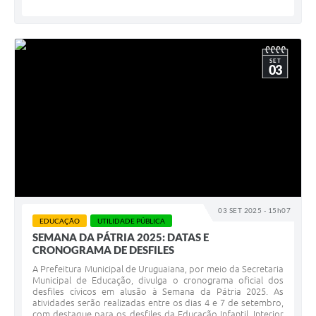
SET
03
03 SET 2025 - 15h07
EDUCAÇÃO
UTILIDADE PÚBLICA
SEMANA DA PÁTRIA 2025: DATAS E
CRONOGRAMA DE DESFILES
A Prefeitura Municipal de Uruguaiana, por meio da Secretaria
Municipal de Educação, divulga o cronograma oficial dos
desfiles cívicos em alusão à Semana da Pátria 2025. As
atividades serão realizadas entre os dias 4 e 7 de setembro,
com destaque para os desfiles da Educação Infantil, Interior