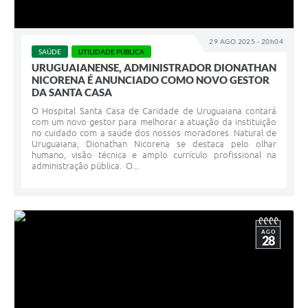
29 AGO 2025 - 20h04
SAÚDE
UTILIDADE PÚBLICA
URUGUAIANENSE, ADMINISTRADOR DIONATHAN
NICORENA É ANUNCIADO COMO NOVO GESTOR
DA SANTA CASA
O Hospital Santa Casa de Caridade de Uruguaiana contará
com um novo gestor para melhorar a atuação da instituição
no cuidado com a saúde dos nossos moradores. Natural de
Uruguaiana, Dionathan Nicorena se destaca pelo olhar
humano, visão técnica e amplo currículo profissional na
administração pública. O...
AGO
28