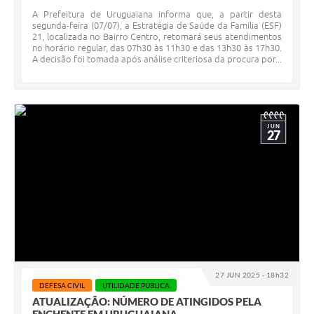
A Prefeitura de Uruguaiana informa que, a partir desta
segunda-feira (07/07), a Estratégia de Saúde da Família (ESF)
21, localizada no Bairro Centro, retomará seus atendimentos
no horário regular, das 07h30 às 11h30 e das 13h30 às 17h30.
A decisão foi tomada após análise criteriosa da procura por...
JUN
27
27 JUN 2025 - 18h32
DEFESA CIVIL
UTILIDADE PÚBLICA
ATUALIZAÇÃO: NÚMERO DE ATINGIDOS PELA