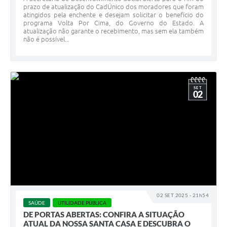
prazo de atualização do CadÚnico dos moradores que foram
atingidos pela enchente e desejam solicitar o benefício do
programa Volta Por Cima, do Governo do Estado. A
atualização não garante o recebimento, mas sem ela também
não é possível...
SET
02
02 SET 2025 - 21h54
SAÚDE
UTILIDADE PÚBLICA
DE PORTAS ABERTAS: CONFIRA A SITUAÇÃO
ATUAL DA NOSSA SANTA CASA E DESCUBRA O