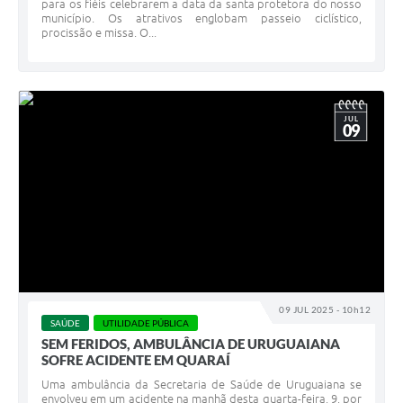
para os fiéis celebrarem a data da santa protetora do nosso
município. Os atrativos englobam passeio ciclístico,
procissão e missa. O...
JUL
09
09 JUL 2025 - 10h12
SAÚDE
UTILIDADE PÚBLICA
SEM FERIDOS, AMBULÂNCIA DE URUGUAIANA
SOFRE ACIDENTE EM QUARAÍ
Uma ambulância da Secretaria de Saúde de Uruguaiana se
envolveu em um acidente na manhã desta quarta-feira, 9, por