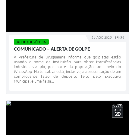
26 AGO 2025 - 19h56
UTILIDADE PÚBLICA
COMUNICADO – ALERTA DE GOLPE
A Prefeitura de Uruguaiana informa que golpistas estão
usando o nome da instituição para obter transferências
indevidas via pix, por parte da população, por meio do
WhatsApp. Na tentativa está, inclusive, a apresentação de um
comprovante falso de depósito feito pelo Executivo
Municipal e uma falsa...
AGO
20