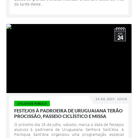
da tarde deste...
JUL
24
24 JUL 2025 - 12h18
UTILIDADE PÚBLICA
FESTEJOS À PADROEIRA DE URUGUAIANA TERÃO
PROCISSÃO, PASSEIO CICLÍSTICO E MISSA
O próximo dia 26 de julho, sábado, marca a data de festejos
alusivos à padroeira de Uruguaiana: Senhora Sant’Ana. A
Paróquia Sant'Ana organizou uma programação especial