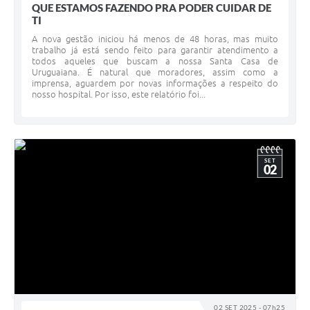
QUE ESTAMOS FAZENDO PRA PODER CUIDAR DE
TI
A nova gestão iniciou há menos de 48 horas, mas muito
trabalho já está sendo feito para garantir atendimento a
todos aqueles que buscam a nossa Santa Casa de
Uruguaiana. É natural que moradores, assim como a
imprensa, aguardem por novas informações a respeito do
nosso hospital. Por isso, este relatório foi...
SET
02
02 SET 2025 - 07h25