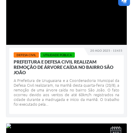
20 AGO 2025 - 11h55
DEFESA CIVIL
UTILIDADE PÚBLICA
PREFEITURA E DEFESA CIVIL REALIZAM
REMOÇÃO DE ÁRVORE CAÍDA NO BAIRRO SÃO
JOÃO
A Prefeitura de Uruguaiana e a Coordenadoria Municipal da
Defesa Civil realizaram, na manhã desta quarta-feira (20/8), a
remoção de uma árvore caída no bairro São João. O fato
ocorreu devido aos ventos de até 60km/h registrados na
cidade durante a madrugada e início da manhã. O trabalho
foi executado pela...
AGO