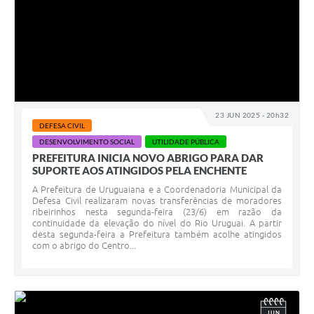
23 JUN 2025 - 20h32
DEFESA CIVIL
DESENVOLVIMENTO SOCIAL
UTILIDADE PÚBLICA
PREFEITURA INICIA NOVO ABRIGO PARA DAR
SUPORTE AOS ATINGIDOS PELA ENCHENTE
A Prefeitura de Uruguaiana e a Coordenadoria Municipal da
Defesa Civil realizaram novas transferências de moradores
ribeirinhos nesta segunda-feira (23/6) em razão da
continuidade da elevação do nível do Rio Uruguai. A partir
desta segunda-feira a Prefeitura também acolhe atingidos
com o abrigo do Centro...
JUN