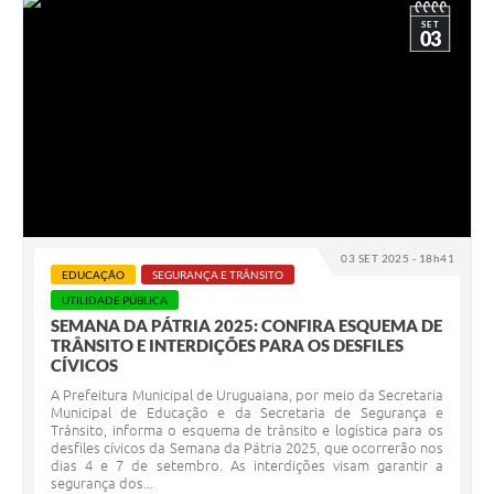
SET
03
03 SET 2025 - 18h41
EDUCAÇÃO
SEGURANÇA E TRÂNSITO
UTILIDADE PÚBLICA
SEMANA DA PÁTRIA 2025: CONFIRA ESQUEMA DE
TRÂNSITO E INTERDIÇÕES PARA OS DESFILES
CÍVICOS
A Prefeitura Municipal de Uruguaiana, por meio da Secretaria
Municipal de Educação e da Secretaria de Segurança e
Trânsito, informa o esquema de trânsito e logística para os
desfiles cívicos da Semana da Pátria 2025, que ocorrerão nos
dias 4 e 7 de setembro. As interdições visam garantir a
segurança dos...