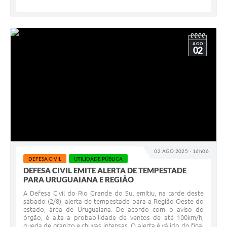
AGO
02
02 AGO 2025 - 16h06
DEFESA CIVIL
UTILIDADE PÚBLICA
DEFESA CIVIL EMITE ALERTA DE TEMPESTADE
PARA URUGUAIANA E REGIÃO
A Defesa Civil do Rio Grande do Sul emitiu, na tarde deste
sábado (2/8), alerta de tempestade para a Região Oeste do
estado, área de Uruguaiana. De acordo com o aviso do
órgão, é alta a probabilidade de ventos de até 100km/h,
queda de granizo e chuvas intensas. O alerta é válido do final