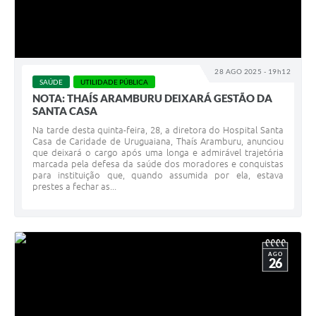
28 AGO 2025 - 19h12
SAÚDE
UTILIDADE PÚBLICA
NOTA: THAÍS ARAMBURU DEIXARÁ GESTÃO DA
SANTA CASA
Na tarde desta quinta-feira, 28, a diretora do Hospital Santa
Casa de Caridade de Uruguaiana, Thaís Aramburu, anunciou
que deixará o cargo após uma longa e admirável trajetória
marcada pela defesa da saúde dos moradores e conquistas
para instituição que, quando assumida por ela, estava
prestes a fechar as...
AGO
26