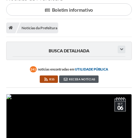
Saneamento
Boletim informativo
Ouvidorias
Carta de Serviços
Notícias da Prefeitura
Secretarias/Centrais
BUSCA DETALHADA
Transparência
COVID-19
notícias encontradas em
UTILIDADE PÚBLICA
241
Prefeito Municipal
RSS
RECEBA NOTÍCIAS
Vice-Prefeito Municipal
Requerimento geral
SET
06
Sala do Empreendedor
Conselhos Municipais
Arquivo Histórico