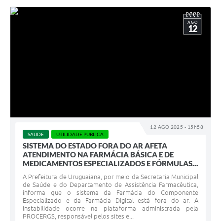
AGO
12
12 AGO 2025 - 15h58
SAÚDE
UTILIDADE PÚBLICA
SISTEMA DO ESTADO FORA DO AR AFETA
ATENDIMENTO NA FARMÁCIA BÁSICA E DE
MEDICAMENTOS ESPECIALIZADOS E FÓRMULAS...
A Prefeitura de Uruguaiana, por meio da Secretaria Municipal
de Saúde e do Departamento de Assistência Farmacêutica,
informa que o sistema da Farmácia do Componente
Especializado e da Farmácia Digital está fora do ar. A
instabilidade ocorre na plataforma administrada pela
PROCERGS, responsável pelos sites e...