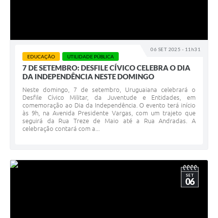
Solicitação Obras
Cidadão Online: IPTU - alvará
06 SET 2025 - 11h31
Nota Fiscal Eletrônica
EDUCAÇÃO
UTILIDADE PÚBLICA
7 DE SETEMBRO: DESFILE CÍVICO CELEBRA O DIA
ITBI Online
DA INDEPENDÊNCIA NESTE DOMINGO
Neste domingo, 7 de setembro, Uruguaiana celebrará o
Tramitação de Processos
Desfile Cívico Militar, da Juventude e Entidades, em
comemoração ao Dia da Independência. O evento terá início
Colégio Agrícola Municipal
às 9h, na Avenida Presidente Vargas, com um trajeto que
seguirá da Rua Treze de Maio até a Rua Andradas. A
celebração contará com a...
SIM - Serviço de Inspeção Municipal
Vigilância Sanitária
Vigilância Ambiental em Saúde
SET
06
COPIR - Coordenadoria de Promoção de Igualdade Racial
Galeria de Fotos