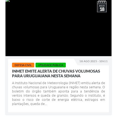
AGO
18
18 AGO 2025 - 10h11
DEFESA CIVIL
UTILIDADE PÚBLICA
INMET EMITE ALERTA DE CHUVAS VOLUMOSAS
PARA URUGUAIANA NESTA SEMANA
A Instituto Nacional de Meteorologia (INMET) emitiu alerta de
chuvas volumosas para Uruguaiana e região nesta semana. O
boletim do órgão também aponta para a tendência de
ventos intensos e queda de granizo. Segundo o instituto, é
baixo o risco de corte de energia elétrica, estragos em
plantações, queda de...