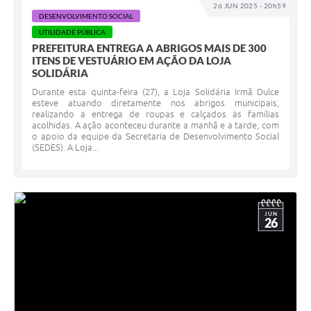
26 JUN 2025 - 20h59
DESENVOLVIMENTO SOCIAL
UTILIDADE PÚBLICA
PREFEITURA ENTREGA A ABRIGOS MAIS DE 300
ITENS DE VESTUÁRIO EM AÇÃO DA LOJA
SOLIDÁRIA
Durante esta quinta-feira (27), a Loja Solidária Irmã Dulce
esteve atuando diretamente nos abrigos municipais,
realizando a entrega de roupas e calçados às famílias
acolhidas. A ação aconteceu durante a manhã e a tarde, com
o apoio da equipe da Secretaria de Desenvolvimento Social
(SEDES). A Loja...
JUN
26