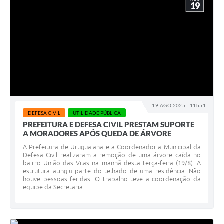
19
19 AGO 2025 - 11h51
DEFESA CIVIL
UTILIDADE PÚBLICA
PREFEITURA E DEFESA CIVIL PRESTAM SUPORTE
A MORADORES APÓS QUEDA DE ÁRVORE
A Prefeitura de Uruguaiana e a Coordenadoria Municipal da
Defesa Civil realizaram a remoção de uma árvore caída no
bairro União das Vilas na manhã desta terça-feira (19/8). A
estrutura atingiu parte do telhado de uma residência. Não
houve pessoas feridas. O trabalho teve a coordenação da
equipe da Secretaria...