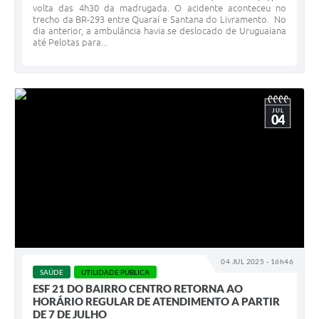
volta das 4h30 da madrugada. O acidente aconteceu no
trecho da BR-293 entre Quaraí e Santana do Livramento. No
dia anterior, a ambulância havia se deslocado de Uruguaiana
até Pelotas para...
JUL
04
04 JUL 2025 - 16h46
SAÚDE
UTILIDADE PÚBLICA
ESF 21 DO BAIRRO CENTRO RETORNA AO
HORÁRIO REGULAR DE ATENDIMENTO A PARTIR
DE 7 DE JULHO