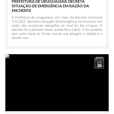
PREFEITURA DE URUGUAIANA DECRETA
SITUAÇÃO DE EMERGÊNCIA EM RAZÃO DA
ENCHENTE
A Prefeitura de Uruguaiana, por meio do Decreto Municipal
751/2025, decretou Situação de Emergência no município em
razão das sucessivas elevações do nível do Rio Uruguai. O
decreto foi publicado nesta quinta-feira (26/6). O documento
tem como base as fortes chuvas que atingem a cidade e o
estado nos...
JUN
26