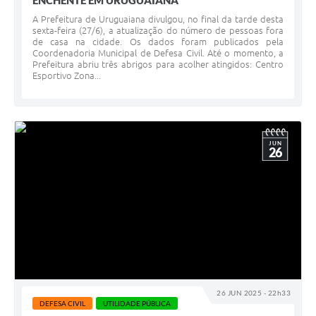
ENCHENTE EM URUGUAIANA
A Prefeitura de Uruguaiana divulgou, no final da tarde desta
sexta-feira (27/6), a atualização do número de pessoas fora
de casa na cidade. Os dados foram publicados pela
Coordenadoria Municipal de Defesa Civil. Até o momento, a
Prefeitura abriu três abrigos para acolher atingidos: Centro
Esportivo Zona...
JUN
26
26 JUN 2025 - 22h33
DEFESA CIVIL
UTILIDADE PÚBLICA