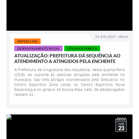
25 JUN 2025 - 18h24
DEFESA CIVIL
DESENVOLVIMENTO SOCIAL
UTILIDADE PÚBLICA
ATUALIZAÇÃO: PREFEITURA DÁ SEQUÊNCIA AO
ATENDIMENTO A ATINGIDOS PELA ENCHENTE
A Prefeitura de Uruguaiana deu sequência, nesta quarta-feira
(25/6), ao suporte às pessoas atingidas pela enchente no
município. São três abrigos coordenados pelo Executivo: no
Centro Esportivo Zona Leste, no Centro Esportivo Nova
Esperança e no ginásio da Escola Elisa Valls. Os desabrigados
reúnem os...
JUN
23