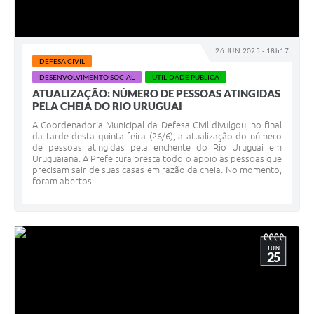
26 JUN 2025 - 18h17
DEFESA CIVIL
DESENVOLVIMENTO SOCIAL
UTILIDADE PÚBLICA
ATUALIZAÇÃO: NÚMERO DE PESSOAS ATINGIDAS
PELA CHEIA DO RIO URUGUAI
A Coordenadoria Municipal da Defesa Civil divulgou, no final
da tarde desta quinta-feira (26/6), a atualização do número
de pessoas atingidas pela enchente do Rio Uruguai em
Uruguaiana. A Prefeitura presta todo o apoio às pessoas que
precisam sair de suas casas em razão da cheia. No momento,
foram abertos...
JUN
25