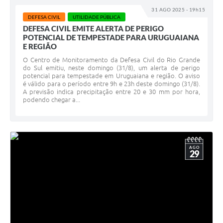
31 AGO 2025 - 19h15
DEFESA CIVIL
UTILIDADE PÚBLICA
DEFESA CIVIL EMITE ALERTA DE PERIGO
POTENCIAL DE TEMPESTADE PARA URUGUAIANA
E REGIÃO
O Centro de Monitoramento da Defesa Civil do Rio Grande
do Sul emitiu, neste domingo (31/8), um alerta de perigo
potencial para tempestade em Uruguaiana e região. O aviso
é válido para o período entre 9h e 23h deste domingo (31/8).
A previsão indica precipitação entre 20 e 30 mm por hora,
podendo chegar a...
AGO
29