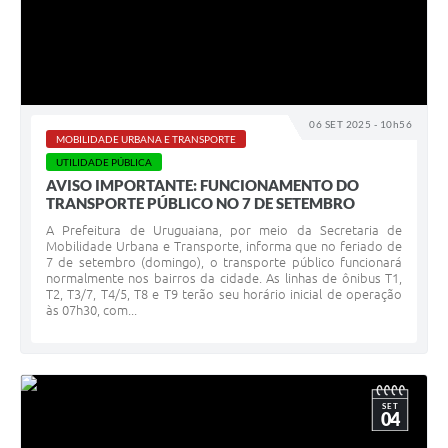
Contratos
Obras
Notícias
06 SET 2025 - 10h56
Galeria de Vídeos
MOBILIDADE URBANA E TRANSPORTE
UTILIDADE PÚBLICA
Contas Públicas
AVISO IMPORTANTE: FUNCIONAMENTO DO
TRANSPORTE PÚBLICO NO 7 DE SETEMBRO
Links
A Prefeitura de Uruguaiana, por meio da Secretaria de
Telefones Úteis
Mobilidade Urbana e Transporte, informa que no feriado de
7 de setembro (domingo), o transporte público funcionará
normalmente nos bairros da cidade. As linhas de ônibus T1,
Termos de Uso & Política de Privacidade
T2, T3/7, T4/5, T8 e T9 terão seu horário inicial de operação
às 07h30, com...
SET
04