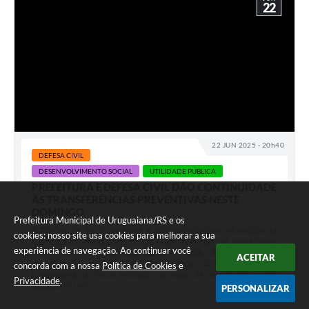
22
22 JUN 2025 - 20h40
DEFESA CIVIL
DESENVOLVIMENTO SOCIAL
UTILIDADE PÚBLICA
PREFEITURA E DEFESA CIVIL DÃO CONTINUIDADE
ÀS TRANSFERÊNCIAS PREVENTIVAS NESTE
DOMINGO
Prefeitura Municipal de Uruguaiana/RS e os
A Prefeitura de Uruguaiana e a Coordenadoria Municipal da
cookies: nosso site usa cookies para melhorar a sua
Defesa Civil realizaram novas transferências de moradores
experiência de navegação. Ao continuar você
ribeirinhos neste domingo (22/6) em razão da continuidade
ACEITAR
da elevação do nível do Rio Uruguai. A bacia, que em
concorda com a nossa
Política de Cookies
e
Uruguaiana já havia entrado na cota de inundação neste
Privacidade
.
sábado (21/6),...
PERSONALIZAR