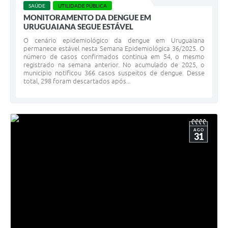
SAÚDE
UTILIDADE PÚBLICA
MONITORAMENTO DA DENGUE EM
URUGUAIANA SEGUE ESTÁVEL
O cenário epidemiológico da dengue em Uruguaiana
permanece estável nesta Semana Epidemiológica 36/2025. O
número de casos confirmados continua em 54, o mesmo
registrado na semana anterior. No acumulado de 2025, o
município notificou 366 casos suspeitos de dengue. Desse
total, 298 foram descartados após...
AGO
31