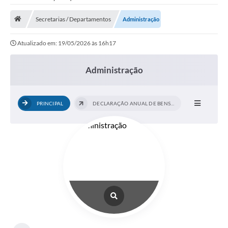
Saneamento
Secretarias / Departamentos
Administração
Ouvidorias
Atualizado em: 19/05/2026 às 16h17
Carta de Serviços
Secretarias/Centrais
Administração
Transparência
PRINCIPAL
DECLARAÇÃO ANUAL DE BENS E VALORES E...
COVID-19
Prefeito Municipal
Vice-Prefeito Municipal
Requerimento geral
Sala do Empreendedor
Conselhos Municipais
Arquivo Histórico