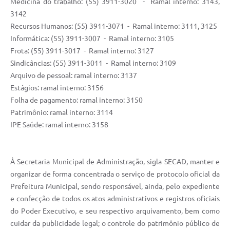
Medicina do trabalho: (55) 3911-3020 - Ramal interno: 3143,
Contratos
3142
Recursos Humanos: (55) 3911-3071 - Ramal interno: 3111, 3125
Obras
Informática: (55) 3911-3007 - Ramal interno: 3105
Notícias
Frota: (55) 3911-3017 - Ramal interno: 3127
Sindicâncias: (55) 3911-3011 - Ramal interno: 3109
Galeria de Vídeos
Arquivo de pessoal: ramal interno: 3137
Contas Públicas
Estágios: ramal interno: 3156
Folha de pagamento: ramal interno: 3150
Links
Patrimônio: ramal interno: 3114
IPE Saúde: ramal interno: 3158
Telefones Úteis
Termos de Uso & Política de Privacidade
À Secretaria Municipal de Administração, sigla SECAD, manter e
organizar de forma concentrada o serviço de protocolo oficial da
Prefeitura Municipal, sendo responsável, ainda, pelo expediente
e confecção de todos os atos administrativos e registros oficiais
do Poder Executivo, e seu respectivo arquivamento, bem como
cuidar da publicidade legal; o controle do patrimônio público de