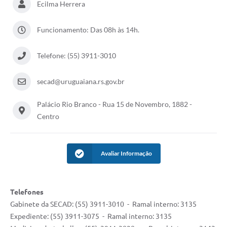
Ecilma Herrera
Solicitação Obras
Funcionamento: Das 08h às 14h.
Cidadão Online: IPTU - alvará
Telefone: (55) 3911-3010
Nota Fiscal Eletrônica
ITBI Online
secad@uruguaiana.rs.gov.br
Tramitação de Processos
Palácio Rio Branco - Rua 15 de Novembro, 1882 -
Colégio Agrícola Municipal
Centro
SIM - Serviço de Inspeção Municipal
Avaliar Informação
Vigilância Sanitária
Vigilância Ambiental em Saúde
Telefones
COPIR - Coordenadoria de Promoção de Igualdade Racial
Gabinete da SECAD: (55) 3911-3010 - Ramal interno: 3135
Galeria de Fotos
Expediente: (55) 3911-3075 - Ramal interno: 3135