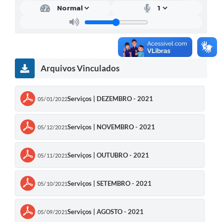
Solicitação Obras
Cidadão Online: IPTU - alvará
Nota Fiscal Eletrônica
Arquivos Vinculados
ITBI Online
Tramitação de Processos
Serviços | DEZEMBRO - 2021
05/01/2022
Colégio Agrícola Municipal
Serviços | NOVEMBRO - 2021
05/12/2021
SIM - Serviço de Inspeção Municipal
Vigilância Sanitária
Serviços | OUTUBRO - 2021
05/11/2021
Vigilância Ambiental em Saúde
Serviços | SETEMBRO - 2021
05/10/2021
COPIR - Coordenadoria de Promoção de Igualdade Racial
Galeria de Fotos
Serviços | AGOSTO - 2021
05/09/2021