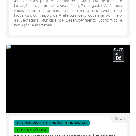
As inscrições para o 6º Ideathon, Maratona de Ideias e
Inovação, encerram nesta sexta-feira, 7 de agosto. As últimas
vagas estão disponíveis para o evento promovido pelo
InovaMun, com apoio da Prefeitura de Uruguaiana, por meio
da Secretaria Municipal de Desenvolvimento Econômico e
Inovação. A maratona...
AGO
06
Ontem
DESENVOLVIMENTO ECONÔMICO E INOVAÇÃO
UTILIDADE PÚBLICA