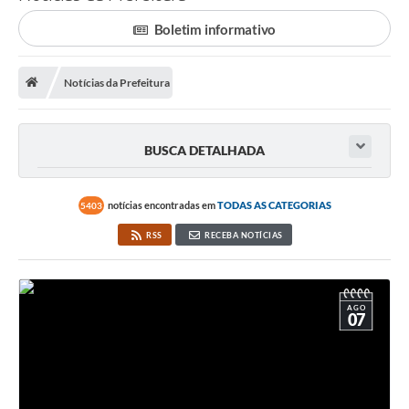
Saneamento
Boletim informativo
Ouvidorias
Carta de Serviços
Notícias da Prefeitura
Secretarias/Centrais
BUSCA DETALHADA
Transparência
COVID-19
notícias encontradas em
TODAS AS CATEGORIAS
5403
Prefeito Municipal
RSS
RECEBA NOTÍCIAS
Vice-Prefeito Municipal
Requerimento geral
AGO
07
Sala do Empreendedor
Conselhos Municipais
Arquivo Histórico