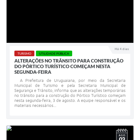
Há 4 dias
TURISMO
UTILIDADE PÚBLICA
ALTERAÇÕES NO TRÂNSITO PARA CONSTRUÇÃO
DO PÓRTICO TURÍSTICO COMEÇAM NESTA
SEGUNDA-FEIRA
A Prefeitura de Uruguaiana, por meio da Secretaria
Municipal de Turismo e pela Secretaria Municipal de
Segurança e Trânsito, informa que as alterações temporárias
no trânsito para a construção do Pórtico Turístico começam
nesta segunda-feira, 3 de agosto. A equipe responsável e os
materiais necessários...
AGO
03