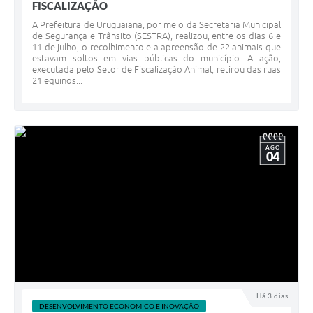
FISCALIZAÇÃO
A Prefeitura de Uruguaiana, por meio da Secretaria Municipal
de Segurança e Trânsito (SESTRA), realizou, entre os dias 6 e
11 de julho, o recolhimento e a apreensão de 22 animais que
estavam soltos em vias públicas do município. A ação,
executada pelo Setor de Fiscalização Animal, retirou das ruas
21 equinos...
AGO
04
Há 3 dias
DESENVOLVIMENTO ECONÔMICO E INOVAÇÃO