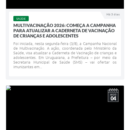
Há 3 dias
SAÚDE
MULTIVACINAÇÃO 2026: COMEÇA A CAMPANHA
PARA ATUALIZAR A CADERNETA DE VACINAÇÃO
DE CRIANÇAS E ADOLESCENTES
Foi iniciada, nesta segunda-feira (3/8), a Campanha Nacional
de Multivacinação. A ação, coordenada pelo Ministério da
Saúde, visa atualizar a Caderneta de Vacinação de crianças e
adolescentes. Em Uruguaiana, a Prefeitura – por meio da
Secretaria Municipal de Saúde (SMS) – vai ofertar os
imunizantes em...
AGO
04