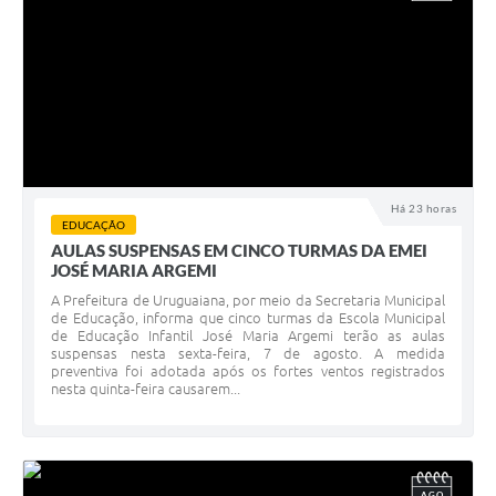
Há 23 horas
EDUCAÇÃO
AULAS SUSPENSAS EM CINCO TURMAS DA EMEI
JOSÉ MARIA ARGEMI
A Prefeitura de Uruguaiana, por meio da Secretaria Municipal
de Educação, informa que cinco turmas da Escola Municipal
de Educação Infantil José Maria Argemi terão as aulas
suspensas nesta sexta-feira, 7 de agosto. A medida
preventiva foi adotada após os fortes ventos registrados
nesta quinta-feira causarem...
AGO