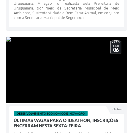
Uruguaiana. A ação foi realizada pela Prefeitura de
Uruguaiana, por meio da Secretaria Municipal de Meio
Ambiente, Sustentabilidade e Bem-Estar Animal, em conjunto
com a Secretaria Municipal de Segurança...
AGO
06
Ontem
DESENVOLVIMENTO ECONÔMICO E INOVAÇÃO
ÚLTIMAS VAGAS PARA O IDEATHON, INSCRIÇÕES
ENCERRAM NESTA SEXTA-FEIRA