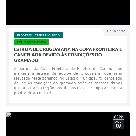
Solicitação Obras
Cidadão Online: IPTU - alvará
Há 16 horas
Nota Fiscal Eletrônica
ESPORTES, LAZER E INCLUSÃO
UTILIDADE PÚBLICA
ITBI Online
ESTREIA DE URUGUAIANA NA COPA FRONTEIRA É
CANCELADA DEVIDO ÀS CONDIÇÕES DO
Tramitação de Processos
GRAMADO
A partida da Copa Fronteira de Futebol de Campo, que
Colégio Agrícola Municipal
marcaria a estreia da equipe de Uruguaiana, que seria
realizada neste domingo, no Estádio Municipal, foi cancelada
SIM - Serviço de Inspeção Municipal
devido às condições do gramado após as intensas chuvas
que atingiram a região nos últimos dias. O campo apresenta
Vigilância Sanitária
pontos de acúmulo de...
Vigilância Ambiental em Saúde
COPIR - Coordenadoria de Promoção de Igualdade Racial
AGO
07
Galeria de Fotos