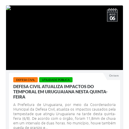
AGO
06
Ontem
DEFESA CIVIL
UTILIDADE PÚBLICA
DEFESA CIVIL ATUALIZA IMPACTOS DO
TEMPORAL EM URUGUAIANA NESTA QUINTA-
FEIRA
A Prefeitura de Uruguaiana, por meio da Coordenadoria
Municipal da Defesa Civil, atualiza os impactos causados pela
tempestade que atingiu Uruguaiana na tarde desta quinta-
feira (6/8). De acordo com o órgão, foram 11,8mm de chuva
em um intervalo de duas horas. No município, houve também
queda de granizo e...