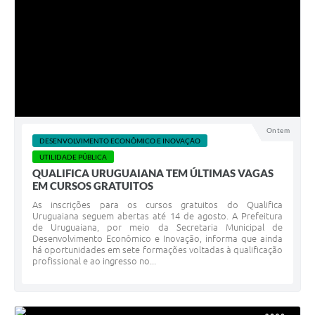
Ontem
DESENVOLVIMENTO ECONÔMICO E INOVAÇÃO
UTILIDADE PÚBLICA
QUALIFICA URUGUAIANA TEM ÚLTIMAS VAGAS
EM CURSOS GRATUITOS
As inscrições para os cursos gratuitos do Qualifica
Uruguaiana seguem abertas até 14 de agosto. A Prefeitura
de Uruguaiana, por meio da Secretaria Municipal de
Desenvolvimento Econômico e Inovação, informa que ainda
há oportunidades em sete formações voltadas à qualificação
profissional e ao ingresso no...