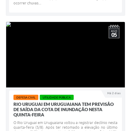
ocorrer chuvas...
AGO
05
Há 2 dias
DEFESA CIVIL
UTILIDADE PÚBLICA
RIO URUGUAI EM URUGUAIANA TEM PREVISÃO
DE SAÍDA DA COTA DE INUNDAÇÃO NESTA
QUINTA-FEIRA
O Rio Uruguai em Uruguaiana voltou a registrar declínio nesta
quarta-feira (5/8). Após ter retomado a elevação no último