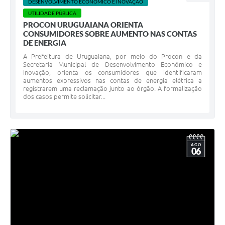
DESENVOLVIMENTO ECONÔMICO E INOVAÇÃO
UTILIDADE PÚBLICA
PROCON URUGUAIANA ORIENTA
CONSUMIDORES SOBRE AUMENTO NAS CONTAS
DE ENERGIA
A Prefeitura de Uruguaiana, por meio do Procon e da
Secretaria Municipal de Desenvolvimento Econômico e
Inovação, orienta os consumidores que identificaram
aumentos expressivos nas contas de energia elétrica a
registrarem uma reclamação junto ao órgão. A formalização
dos casos permite solicitar...
AGO
06