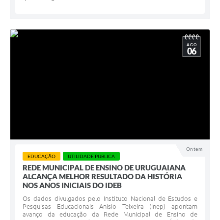
AGO
06
Ontem
EDUCAÇÃO
UTILIDADE PÚBLICA
REDE MUNICIPAL DE ENSINO DE URUGUAIANA
ALCANÇA MELHOR RESULTADO DA HISTÓRIA
NOS ANOS INICIAIS DO IDEB
Os dados divulgados pelo Instituto Nacional de Estudos e
Pesquisas Educacionais Anísio Teixeira (Inep) apontam
avanço da educação da Rede Municipal de Ensino de