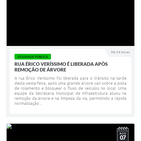
Contratos
Obras
Notícias
Galeria de Vídeos
Há 16 horas
Contas Públicas
UTILIDADE PÚBLICA
RUA ÉRICO VERÍSSIMO É LIBERADA APÓS
Links
REMOÇÃO DE ÁRVORE
Telefones Úteis
A rua Érico Veríssimo foi liberada para o trânsito na tarde
desta sexta-feira, após uma grande árvore cair sobre a pista
de rolamento e bloquear o fluxo de veículos no local. Uma
Termos de Uso & Política de Privacidade
equipe da Secretaria Municipal de Infraestrutura atuou na
remoção da árvore e na limpeza da via, permitindo a rápida
normalização...
AGO
07