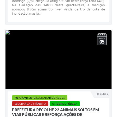
domingo (2/8), chegou a atingir 9,09m nesta terça-feira (4/8).
Na avaliação das 14h30 desta quarta-feira, a medição
apontou 8,90m acima do nível. Ainda dentro da cota de
inundação, mas já...
AGO
05
Há 3 dias
MEIO AMBIENTE, SUSTENTABILIDADE E...
SEGURANÇA E TRÂNSITO
UTILIDADE PÚBLICA
PREFEITURA RECOLHE 22 ANIMAIS SOLTOS EM
VIAS PÚBLICAS E REFORÇA AÇÕES DE