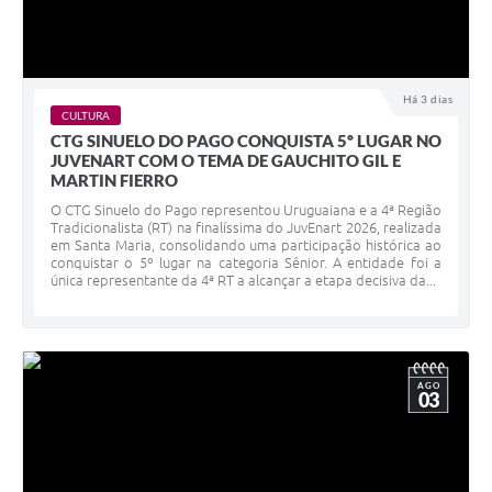
Há 3 dias
CULTURA
CTG SINUELO DO PAGO CONQUISTA 5º LUGAR NO
JUVENART COM O TEMA DE GAUCHITO GIL E
MARTIN FIERRO
O CTG Sinuelo do Pago representou Uruguaiana e a 4ª Região
Tradicionalista (RT) na finalíssima do JuvEnart 2026, realizada
em Santa Maria, consolidando uma participação histórica ao
conquistar o 5º lugar na categoria Sênior. A entidade foi a
única representante da 4ª RT a alcançar a etapa decisiva da...
AGO
03