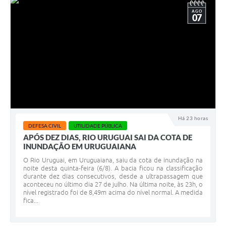
AGO
07
Há 23 horas
DEFESA CIVIL
UTILIDADE PÚBLICA
APÓS DEZ DIAS, RIO URUGUAI SAI DA COTA DE
INUNDAÇÃO EM URUGUAIANA
O Rio Uruguai, em Uruguaiana, saiu da cota de inundação na
noite desta quinta-feira (6/8). A bacia ficou na classificação
durante dez dias consecutivos, desde a ultrapassagem que
aconteceu no último dia 27 de julho. Na última noite, às 23h, o
nível registrado foi de 8,49m acima do nível normal. A medida
fica...