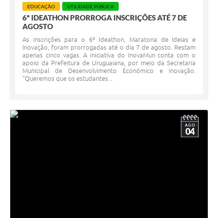
EDUCAÇÃO
UTILIDADE PÚBLICA
6º IDEATHON PRORROGA INSCRIÇÕES ATÉ 7 DE
AGOSTO
As inscrições para o 6º Ideathon, Maratona de Ideias e
Inovação, foram prorrogadas até o dia 7 de agosto. Restam
apenas cinco vagas. A iniciativa do InovaMun conta com o
apoio da Prefeitura de Uruguaiana, por meio da Secretaria
Municipal de Desenvolvimento Econômico e Inovação.
“Queremos que os estudantes...
AGO
04