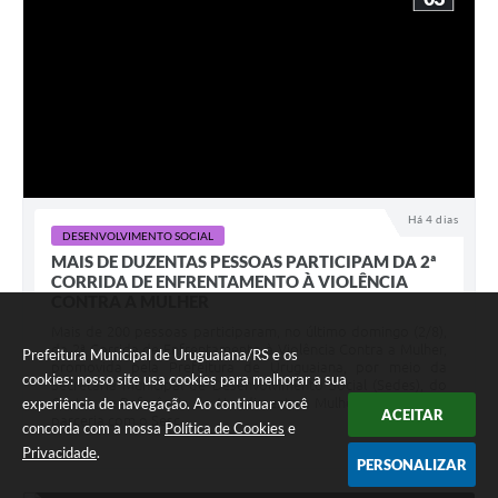
Há 4 dias
DESENVOLVIMENTO SOCIAL
MAIS DE DUZENTAS PESSOAS PARTICIPAM DA 2ª
CORRIDA DE ENFRENTAMENTO À VIOLÊNCIA
CONTRA A MULHER
Mais de 200 pessoas participaram, no último domingo (2/8),
da 2ª Corrida de Enfrentamento à Violência Contra a Mulher,
Prefeitura Municipal de Uruguaiana/RS e os
promovida pela Prefeitura de Uruguaiana, por meio da
cookies: nosso site usa cookies para melhorar a sua
Secretaria Municipal de Desenvolvimento Social (Sedes), do
experiência de navegação. Ao continuar você
Centro de Referência de Atendimento à Mulher (CRAM) e em
ACEITAR
parceria com o Sesc...
concorda com a nossa
Política de Cookies
e
Privacidade
.
PERSONALIZAR