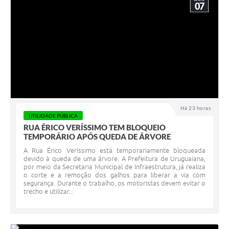
07
Há 23 horas
UTILIDADE PÚBLICA
RUA ÉRICO VERÍSSIMO TEM BLOQUEIO
TEMPORÁRIO APÓS QUEDA DE ÁRVORE
A Rua Érico Veríssimo está temporariamente bloqueada
devido à queda de uma árvore. A Prefeitura de Uruguaiana,
por meio da Secretaria Municipal de Infraestrutura, já realiza
o corte e a remoção dos galhos para liberar a via com
segurança. Durante o trabalho, os motoristas devem evitar o
trecho e utilizar...