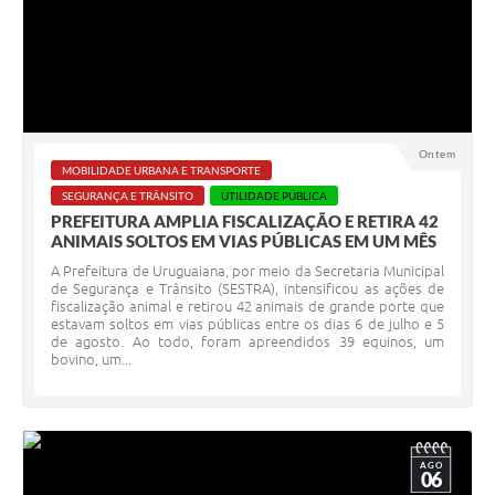
Ontem
MOBILIDADE URBANA E TRANSPORTE
SEGURANÇA E TRÂNSITO
UTILIDADE PÚBLICA
PREFEITURA AMPLIA FISCALIZAÇÃO E RETIRA 42
ANIMAIS SOLTOS EM VIAS PÚBLICAS EM UM MÊS
A Prefeitura de Uruguaiana, por meio da Secretaria Municipal
de Segurança e Trânsito (SESTRA), intensificou as ações de
fiscalização animal e retirou 42 animais de grande porte que
estavam soltos em vias públicas entre os dias 6 de julho e 5
de agosto. Ao todo, foram apreendidos 39 equinos, um
bovino, um...
AGO
06