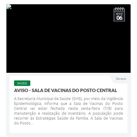
AGO
06
Ontem
SAÚDE
AVISO - SALA DE VACINAS DO POSTO CENTRAL
A Secretaria Municipal de Saúde (SMS), por meio da Vigilância
Epidemiológica, informa que a Sala de Vacinas do Posto
Central vai estar fechada nesta sexta-feira (7/8) para
manutenção e realização de inventário. A população pode
recorrer às Estratégias Saúde da Família. A Sala de Vacinas
do Posto...