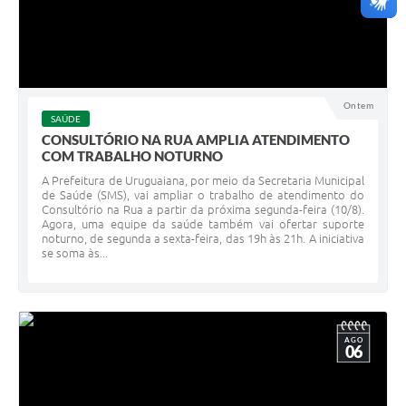
Ontem
SAÚDE
CONSULTÓRIO NA RUA AMPLIA ATENDIMENTO
COM TRABALHO NOTURNO
A Prefeitura de Uruguaiana, por meio da Secretaria Municipal
de Saúde (SMS), vai ampliar o trabalho de atendimento do
Consultório na Rua a partir da próxima segunda-feira (10/8).
Agora, uma equipe da saúde também vai ofertar suporte
noturno, de segunda a sexta-feira, das 19h às 21h. A iniciativa
se soma às...
AGO
06