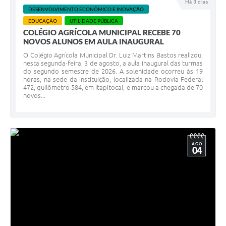
Há 3 dias
DESENVOLVIMENTO ECONÔMICO E INOVAÇÃO
EDUCAÇÃO
UTILIDADE PÚBLICA
COLÉGIO AGRÍCOLA MUNICIPAL RECEBE 70
NOVOS ALUNOS EM AULA INAUGURAL
O Colégio Agrícola Municipal Dr. Luiz Martins Bastos realizou,
nesta segunda-feira, 3 de agosto, a aula inaugural das turmas
do segundo semestre de 2026. A solenidade ocorreu às 19
horas, na sede da instituição, localizada na Rodovia Federal
472, quilômetro 584, em Itapitocai, e marcou a chegada de 70
novos...
AGO
04