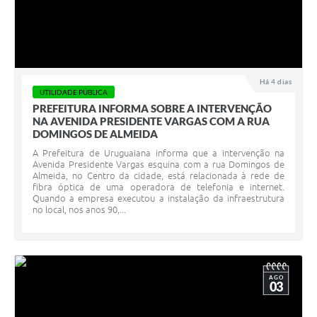
Há 4 dias
UTILIDADE PÚBLICA
PREFEITURA INFORMA SOBRE A INTERVENÇÃO
NA AVENIDA PRESIDENTE VARGAS COM A RUA
DOMINGOS DE ALMEIDA
A Prefeitura de Uruguaiana informa que a intervenção na
Avenida Presidente Vargas esquina com a rua Domingos de
Almeida, no Centro da cidade, está relacionada à rede de
fibra óptica de uma operadora de telefonia e internet.
Quando a empresa executou a instalação da infraestrutura
no local, nos anos 90,...
AGO
03