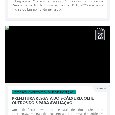
Uruguaiana. O município atingiu 5,8 pontos no Índice de
Desenvolvimento da Educação Básica (IDEB) 2025 nos Anos
Iniciais do Ensino Fundamental, o...
AGO
06
Ontem
DESENVOLVIMENTO ECONÔMICO E INOVAÇÃO
PREFEITURA RESGATA DOIS CÃES E RECOLHE
OUTROS DOIS PARA AVALIAÇÃO
Uma denúncia levou ao resgate de dois cães que
apresentavam sinais de negligência e problemas de saúde em