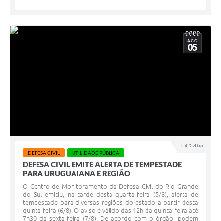
AGO
05
Há 2 dias
DEFESA CIVIL
UTILIDADE PÚBLICA
DEFESA CIVIL EMITE ALERTA DE TEMPESTADE
PARA URUGUAIANA E REGIÃO
O Centro de Monitoramento da Defesa Civil do Rio Grande
do Sul emitiu, na tarde desta quarta-feira (5/8), alerta de
tempestade para diversas regiões do estado a partir desta
quinta-feira (6/8). O aviso é válido das 12h da quinta-feira até
7h30 da sexta-feira (7/8). De acordo com o órgão, podem