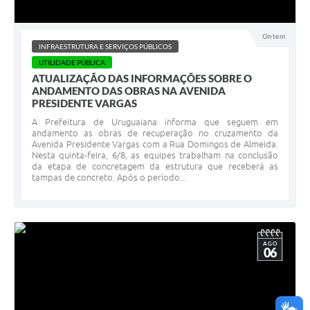
Ontem
INFRAESTRUTURA E SERVIÇOS PÚBLICOS
UTILIDADE PÚBLICA
ATUALIZAÇÃO DAS INFORMAÇÕES SOBRE O
ANDAMENTO DAS OBRAS NA AVENIDA
PRESIDENTE VARGAS
A Prefeitura de Uruguaiana informa que seguem em
andamento as obras de recuperação no cruzamento da
Avenida Presidente Vargas com a Rua Domingos de Almeida.
Nesta quinta-feira, 6/8, as equipes trabalham na conclusão
da etapa de concretagem da estrutura que receberá as
tampas de concreto. Após o período...
AGO
06