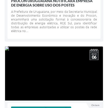
PROCON URUGUAIANA NOTIFICARÁ EMPRESA
DE ENERGIA SOBRE USO DOS POSTES
A Prefeitura de Uruguaiana, por meio da Secretaria Municipal
de Desenvolvimento Econômico e Inovação e do Procon,
encaminhará uma solicitação formal à concessionária de
distribuição de energia elétrica, RGE Sul, para identificar
todas as empresas autorizadas a utilizar os postes da rede
elétrica no...
AGO
06
Ontem