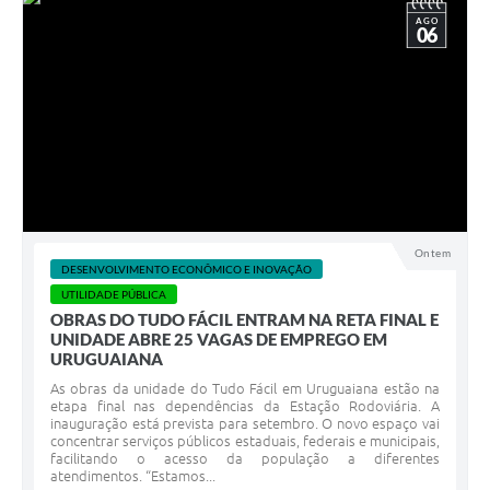
AGO
06
Ontem
DESENVOLVIMENTO ECONÔMICO E INOVAÇÃO
UTILIDADE PÚBLICA
OBRAS DO TUDO FÁCIL ENTRAM NA RETA FINAL E
UNIDADE ABRE 25 VAGAS DE EMPREGO EM
URUGUAIANA
As obras da unidade do Tudo Fácil em Uruguaiana estão na
etapa final nas dependências da Estação Rodoviária. A
inauguração está prevista para setembro. O novo espaço vai
concentrar serviços públicos estaduais, federais e municipais,
facilitando o acesso da população a diferentes
atendimentos. “Estamos...