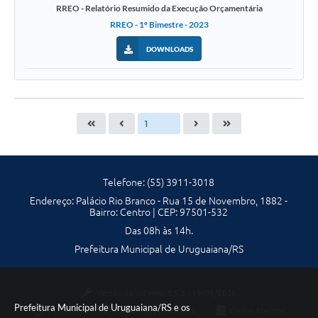
RREO - Relatório Resumido da Execução Orçamentária
RREO - 1º Bimestre - 2023
DOWNLOADS
Telefone: (55) 3911-3018
Endereço: Palácio Rio Branco - Rua 15 de Novembro, 1882 -
Bairro: Centro | CEP: 97501-532
Das 08h às 14h.
Prefeitura Municipal de Uruguaiana/RS
Versão do Sistema:
3.5.3 - 19/06/2026
Prefeitura Municipal de Uruguaiana/RS e os
Portal atualizado em:
06/08/2026 09:06
Dados Abertos