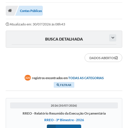
Saneamento
Contas Públicas
Ouvidorias
Atualizado em: 30/07/2026 às 08h43
Carta de Serviços
Secretarias/Centrais
BUSCA DETALHADA
Transparência
DADOS ABERTOS
COVID-19
Prefeito Municipal
registros encontrados em
TODAS AS CATEGORIAS
320
Vice-Prefeito Municipal
FILTRAR
Requerimento geral
Sala do Empreendedor
2026 (30/07/2026)
RREO - Relatório Resumido da Execução Orçamentária
Conselhos Municipais
RREO - 3º Bimestre - 2026
Arquivo Histórico