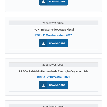
DOWNLOADS
Solicitação Obras
Cidadão Online: IPTU - alvará
2026 (29/05/2026)
Nota Fiscal Eletrônica
RGF - Relatório de Gestão Fiscal
RGF - 1º Quadrimestre - 2026
ITBI Online
DOWNLOADS
Tramitação de Processos
Colégio Agrícola Municipal
SIM - Serviço de Inspeção Municipal
2026 (29/05/2026)
RREO - Relatório Resumido da Execução Orçamentária
Vigilância Sanitária
RREO - 2º Bimestre - 2026
Vigilância Ambiental em Saúde
DOWNLOADS
COPIR - Coordenadoria de Promoção de Igualdade Racial
Galeria de Fotos
2026 (28/04/2026)