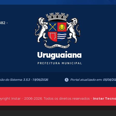
882 -
são do Sistema:
3.5.3 - 19/06/2026
Portal atualizado em:
05/08/20
yright Instar - 2006-2026. Todos os direitos reservados -
Instar Tecn