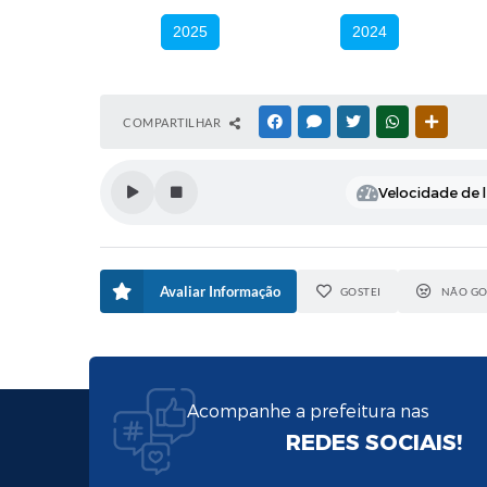
2025
2024
COMPARTILHAR
FACEBOOK
MESSENGER
TWITTER
WHATSAPP
OUTRAS
Velocidade de l
Avaliar Informação
GOSTEI
NÃO GO
Acompanhe a prefeitura nas
REDES SOCIAIS!