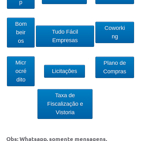
p
Solicitação Obras
Cidadão Online: IPTU - alvará
Bom
Coworki
Tudo Fácil
beir
Nota Fiscal Eletrônica
ng
Empresas
os
ITBI Online
Tramitação de Processos
Micr
Plano de
ocré
Licitações
Compras
Colégio Agrícola Municipal
dito
SIM - Serviço de Inspeção Municipal
Taxa de
Vigilância Sanitária
Fiscalização e
Vigilância Ambiental em Saúde
Vistoria
COPIR - Coordenadoria de Promoção de Igualdade Racial
Galeria de Fotos
Obs: Whatsapp, somente mensagens.