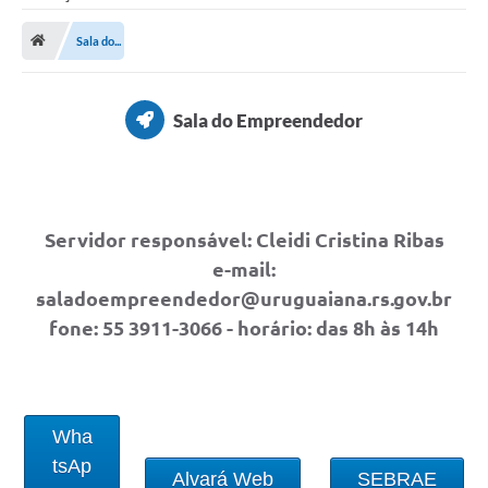
Saneamento
Sala do...
Ouvidorias
Carta de Serviços
Sala do Empreendedor
Secretarias/Centrais
Transparência
COVID-19
Servidor responsável: Cleidi Cristina Ribas
e-mail:
Prefeito Municipal
saladoempreendedor@uruguaiana.rs.gov.br
Vice-Prefeito Municipal
fone: 55 3911-3066 - horário: das 8h às 14h
Requerimento geral
Sala do Empreendedor
Wha
Conselhos Municipais
tsAp
Alvará Web
SEBRAE
Arquivo Histórico