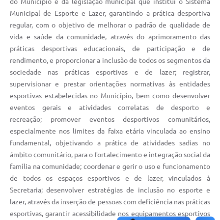
do Município e da legislação municipal que institui o Sistema
Contratos
Municipal de Esporte e Lazer, garantindo a prática desportiva
regular, com o objetivo de melhorar o padrão de qualidade de
Obras
vida e saúde da comunidade, através do aprimoramento das
Notícias
práticas desportivas educacionais, de participação e de
rendimento, e proporcionar a inclusão de todos os segmentos da
Galeria de Vídeos
sociedade nas práticas esportivas e de lazer; registrar,
Contas Públicas
supervisionar e prestar orientações normativas às entidades
esportivas estabelecidas no Município, bem como desenvolver
Links
eventos gerais e atividades correlatas de desporto e
recreação; promover eventos desportivos comunitários,
Telefones Úteis
especialmente nos limites da faixa etária vinculada ao ensino
Termos de Uso & Política de Privacidade
fundamental, objetivando a prática de atividades sadias no
âmbito comunitário, para o fortalecimento e integração social da
família na comunidade; coordenar e gerir o uso e funcionamento
de todos os espaços esportivos e de lazer, vinculados à
Secretaria; desenvolver estratégias de inclusão no esporte e
lazer, através da inserção de pessoas com deficiência nas práticas
esportivas, garantir acessibilidade nos equipamentos esportivos