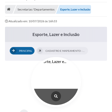
Saneamento
Secretarias / Departamentos
Esporte, Lazer e Inclusão
Ouvidorias
Atualizado em: 10/07/2026 às 16h33
Carta de Serviços
Secretarias/Centrais
Esporte, Lazer e Inclusão
Transparência
PRINCIPAL
CADASTRO E MAPEAMENTO - ESPAÇOS...
COVID-19
Prefeito Municipal
Vice-Prefeito Municipal
Requerimento geral
Sala do Empreendedor
Conselhos Municipais
Arquivo Histórico