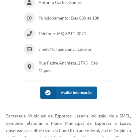
Antonio Carlos Gomes
Solicitação Obras
Funcionamento: Das 08h às 18h.
Cidadão Online: IPTU - alvará
Telefone: (55) 3911-3021
Nota Fiscal Eletrônica
ITBI Online
smelc@uruguaiana.rs.gov.br
Tramitação de Processos
Rua Padre Anchieta, 2795 - São
Colégio Agrícola Municipal
Miguel
SIM - Serviço de Inspeção Municipal
Avaliar Informação
Vigilância Sanitária
Vigilância Ambiental em Saúde
Secretaria Municipal de Esportes, Lazer e Inclusão, sigla SMEL,
COPIR - Coordenadoria de Promoção de Igualdade Racial
compete elaborar o Plano Municipal de Esportes e Lazer,
Galeria de Fotos
observadas as diretrizes da Constituição Federal, da Lei Orgânica