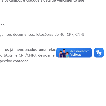
ncha os campos e coloque a data de vencimento que
nha.
eguintes documentos: fotocópias do RG, CPF, CNPJ
mentos já mencionados, uma relação dos cadastros
 do títular e CPF/CNPJ, devidamente assinada com
spectivo contador.