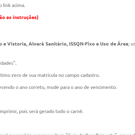
o link acima.
ão as instruções)
ão e Vistoria, Alvará Sanitário, ISSQN-Fixo e Uso de Área
; u
idades".
ltimo zero de sua matrícula no campo cadastro.
recendo o ano correto, mude para o ano de vencimento.
mprimir, pois será gerado todo o carnê.