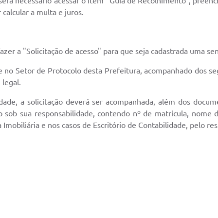
, será necessário acessar o item "Guia de Recolhimento", pree
calcular a multa e juros.
fazer a "Solicitação de acesso" para que seja cadastrada uma se
gue no Setor de Protocolo desta Prefeitura, acompanhado dos s
 legal.
ilidade, a solicitação deverá ser acompanhada, além dos docu
tão sob sua responsabilidade, contendo nº de matrícula, nome
Imobiliária e nos casos de Escritório de Contabilidade, pelo re