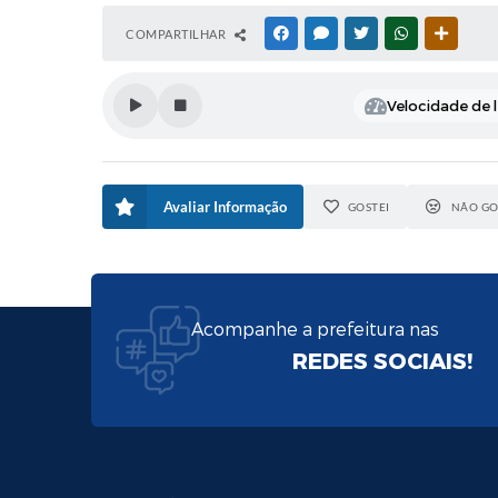
COMPARTILHAR
FACEBOOK
MESSENGER
TWITTER
WHATSAPP
OUTRAS
Velocidade de l
Avaliar Informação
GOSTEI
NÃO GO
Acompanhe a prefeitura nas
REDES SOCIAIS!