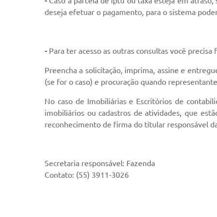
-
Caso a parcela de iptu ou taxa esteja em atraso
deseja efetuar o pagamento, para o sistema poder 
-
Para ter acesso as outras consultas você precisa 
Preencha a solicitação, imprima, assine e entre
(se for o caso) e procuração quando representante
No caso de Imobiliárias e Escritórios de contab
imobiliários ou cadastros de atividades, que es
reconhecimento de firma do titular responsável da 
Secretaria responsável: Fazenda
Contato: (55) 3911-3026