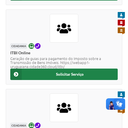
PARA
PARA 
PARA 
ONLINE
TELEFONE
CIDADANIA
ITBI Online
Geração de guias para pagamento do Imposto sobre a
Transmissão de Bens Imóveis. https://webapp1-
uruguaiana.cidade360.cloud/itbi/
Solicitar Serviço
PARA
PARA 
PARA 
ONLINE
TELEFONE
CIDADANIA