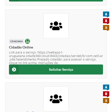
PARA
PARA 
PARA 
ONLINE
CIDADANIA
Cidadão Online
Link para o serviço: https://webapp1-
uruguaiana.cidade360.cloud:8443/cidadao/servlet/br.com.cetil.ar
.jvlle.hatendimento Prezado cidadão: para acessar o serviço,
clique no link acima. Instruções de...
Solicitar Serviço
PARA
PARA 
PARA 