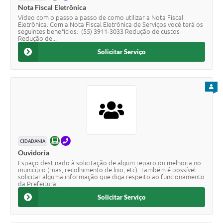
Nota Fiscal Eletrônica
Vídeo com o passo a passo de como utilizar a Nota Fiscal
Eletrônica. Com a Nota Fiscal Eletrônica de Serviços você terá os
seguintes benefícios: (55) 3911-3033 Redução de custos
Redução de...
Solicitar Serviço
PARA
ONLINE
TELEFONE
CIDADANIA
Ouvidoria
Espaço destinado à solicitação de algum reparo ou melhoria no
município (ruas, recolhimento de lixo, etc). Também é possível
solicitar alguma informação que diga respeito ao funcionamento
da Prefeitura.
Solicitar Serviço