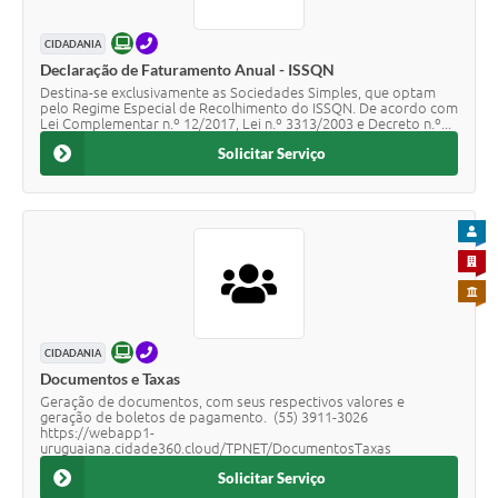
ONLINE
TELEFONE
CIDADANIA
Declaração de Faturamento Anual - ISSQN
Destina-se exclusivamente as Sociedades Simples, que optam
pelo Regime Especial de Recolhimento do ISSQN. De acordo com
Lei Complementar n.º 12/2017, Lei n.º 3313/2003 e Decreto n.º...
Solicitar Serviço
PARA
PARA 
PARA 
ONLINE
TELEFONE
CIDADANIA
Documentos e Taxas
Geração de documentos, com seus respectivos valores e
geração de boletos de pagamento. (55) 3911-3026
https://webapp1-
uruguaiana.cidade360.cloud/TPNET/DocumentosTaxas
Solicitar Serviço