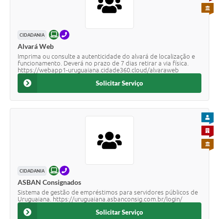
Contratos
PARA 
Obras
ONLINE
TELEFONE
CIDADANIA
Notícias
Alvará Web
Imprima ou consulte a autenticidade do alvará de localização e
Galeria de Vídeos
funcionamento. Deverá no prazo de 7 dias retirar a via física.
https://webapp1-uruguaiana.cidade360.cloud/alvaraweb
Contas Públicas
Solicitar Serviço
Links
PARA
Telefones Úteis
PARA 
Termos de Uso & Política de Privacidade
PARA 
ONLINE
TELEFONE
CIDADANIA
ASBAN Consignados
Sistema de gestão de empréstimos para servidores públicos de
Uruguaiana. https://uruguaiana.asbanconsig.com.br/login/
Solicitar Serviço