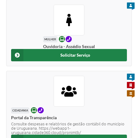
PARA
ONLINE
TELEFONE
MULHER
Ouvidoria - Assédio Sexual
Solicitar Serviço
PARA
PARA 
PARA 
ONLINE
TELEFONE
CIDADANIA
Portal da Transparência
Consulte despesas e relatórios de gestão contábil do município
de Uruguaiana. https://webapp1-
uruguaiana.cidade360.cloud/pronimtb/