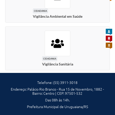
CIDADANIA
Vigilância Ambiental em Saúde
PARA
PARA 
PARA 
CIDADANIA
Vigilância Sanitária
Telefone: (55) 3911-3018
Endereço: Palácio Rio Branco - Rua 15 de Novembro, 1882 -
Bairro: Centro | CEP: 97501-532
Das 08h às 14h.
Prefeitura Municipal de Uruguaiana/RS