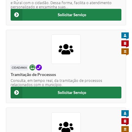
e Rural com o cidadão. Dessa forma, facilita o atendimento
personalizado e encaminha suas...
Solicitar Serviço
PARA
PARA 
PARA 
ONLINE
TELEFONE
CIDADANIA
Tramitação de Processos
Consulta, em tempo real, da tramitação de processos
relacionados com o município.
Solicitar Serviço
PARA
PARA 
PARA 