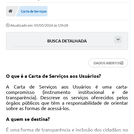
Saneamento
Carta de Serviços
Ouvidorias
Atualizado em: 05/05/2026 às 15h28
Carta de Serviços
Secretarias/Centrais
BUSCA DETALHADA
Transparência
COVID-19
DADOS ABERTOS
Prefeito Municipal
O que é a Carta de Serviços aos Usuários?
Vice-Prefeito Municipal
A Carta de Serviços aos Usuários é uma carta-
compromisso (instrumento institucional e de
Requerimento geral
transparência). Descreve os serviços oferecidos pelos
órgãos públicos que têm a responsabilidade de orientar
sobre as formas de acessá-los.
Sala do Empreendedor
A quem se destina?
Conselhos Municipais
É uma forma de transparência e inclusão dos cidadãos no
Arquivo Histórico