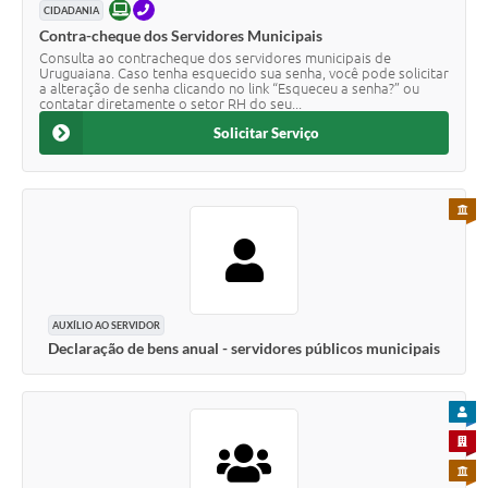
ONLINE
TELEFONE
CIDADANIA
Contra-cheque dos Servidores Municipais
Consulta ao contracheque dos servidores municipais de
Uruguaiana. Caso tenha esquecido sua senha, você pode solicitar
a alteração de senha clicando no link “Esqueceu a senha?” ou
contatar diretamente o setor RH do seu...
Solicitar Serviço
PARA 
AUXÍLIO AO SERVIDOR
Declaração de bens anual - servidores públicos municipais
PARA
PARA 
PARA 