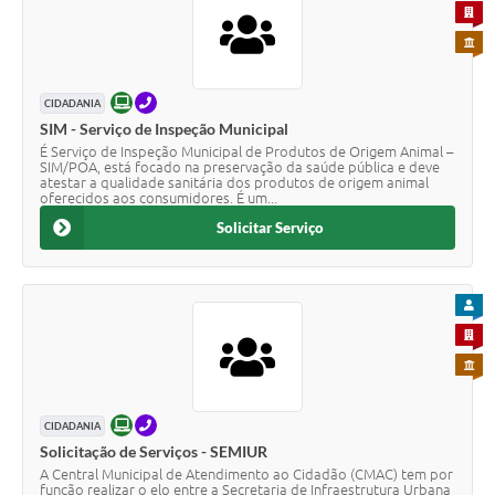
PARA 
PARA 
ONLINE
TELEFONE
CIDADANIA
SIM - Serviço de Inspeção Municipal
É Serviço de Inspeção Municipal de Produtos de Origem Animal –
SIM/POA, está focado na preservação da saúde pública e deve
atestar a qualidade sanitária dos produtos de origem animal
oferecidos aos consumidores. É um...
Solicitar Serviço
PARA
PARA 
PARA 
ONLINE
TELEFONE
CIDADANIA
Solicitação de Serviços - SEMIUR
A Central Municipal de Atendimento ao Cidadão (CMAC) tem por
função realizar o elo entre a Secretaria de Infraestrutura Urbana