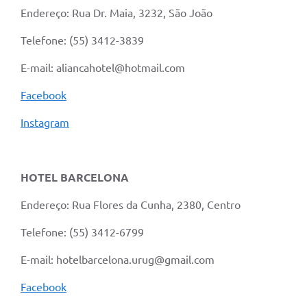
Contratos
Endereço: Rua Dr. Maia, 3232, São João
Obras
Telefone: (55) 3412-3839
Notícias
E-mail: aliancahotel@hotmail.com
Galeria de Vídeos
Facebook
Contas Públicas
Instagram
Links
Telefones Úteis
HOTEL BARCELONA
Termos de Uso & Política de Privacidade
Endereço: Rua Flores da Cunha, 2380, Centro
Telefone: (55) 3412-6799
E-mail: hotelbarcelona.urug@gmail.com
Facebook