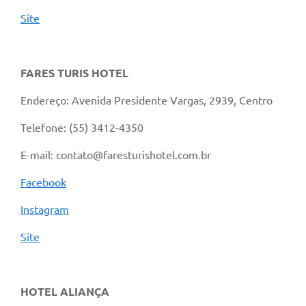
Site
Solicitação Obras
Cidadão Online: IPTU - alvará
FARES TURIS HOTEL
Nota Fiscal Eletrônica
Endereço: Avenida Presidente Vargas, 2939, Centro
ITBI Online
Telefone: (55) 3412-4350
Tramitação de Processos
E-mail: contato@faresturishotel.com.br
Colégio Agrícola Municipal
SIM - Serviço de Inspeção Municipal
Facebook
Vigilância Sanitária
Instagram
Vigilância Ambiental em Saúde
Site
COPIR - Coordenadoria de Promoção de Igualdade Racial
Galeria de Fotos
HOTEL ALIANÇA