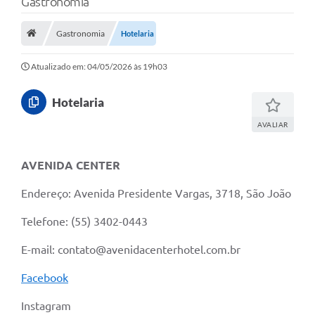
Gastronomia
Saneamento
Ouvidorias
Gastronomia
Hotelaria
Carta de Serviços
Atualizado em: 04/05/2026 às 19h03
Secretarias/Centrais
Hotelaria
Transparência
AVALIAR
COVID-19
AVENIDA CENTER
Prefeito Municipal
Endereço: Avenida Presidente Vargas, 3718, São João
Vice-Prefeito Municipal
Telefone: (55) 3402-0443
Requerimento geral
E-mail: contato@avenidacenterhotel.com.br
Sala do Empreendedor
Facebook
Conselhos Municipais
Instagram
Arquivo Histórico