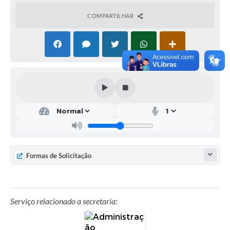
Solicitação Obras
COMPARTILHAR
Cidadão Online: IPTU - alvará
Nota Fiscal Eletrônica
ITBI Online
Tramitação de Processos
Colégio Agrícola Municipal
SIM - Serviço de Inspeção Municipal
Formas de Solicitação
Vigilância Sanitária
Vigilância Ambiental em Saúde
COPIR - Coordenadoria de Promoção de Igualdade Racial
Serviço relacionado a secretaria:
Galeria de Fotos