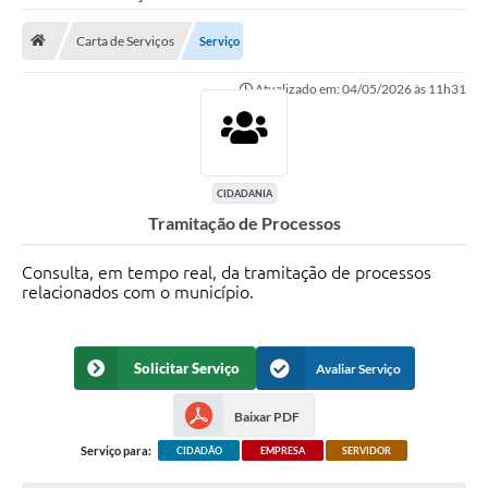
Saneamento
Carta de Serviços
Serviço
Ouvidorias
Atualizado em: 04/05/2026 às 11h31
Carta de Serviços
Secretarias/Centrais
Transparência
CIDADANIA
Tramitação de Processos
COVID-19
Prefeito Municipal
Consulta, em tempo real, da tramitação de processos
relacionados com o município.
Vice-Prefeito Municipal
Requerimento geral
Solicitar Serviço
Avaliar Serviço
Sala do Empreendedor
Baixar PDF
Conselhos Municipais
Serviço para:
CIDADÃO
EMPRESA
SERVIDOR
Arquivo Histórico