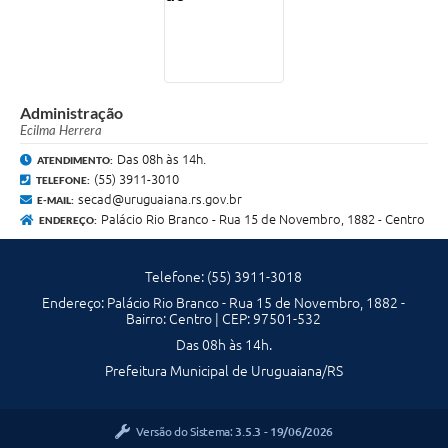
Contratos
Obras
Notícias
Administração
Galeria de Vídeos
Ecilma Herrera
Das 08h às 14h.
ATENDIMENTO:
Contas Públicas
(55) 3911-3010
TELEFONE:
secad@uruguaiana.rs.gov.br
E-MAIL:
Links
Palácio Rio Branco - Rua 15 de Novembro, 1882 - Centro
ENDEREÇO:
Telefones Úteis
Telefone: (55) 3911-3018
Termos de Uso & Política de Privacidade
Endereço: Palácio Rio Branco - Rua 15 de Novembro, 1882 -
Bairro: Centro | CEP: 97501-532
Das 08h às 14h.
Prefeitura Municipal de Uruguaiana/RS
Versão do Sistema:
3.5.3 - 19/06/2026