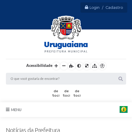
Login / Cadastro
Acessibilidade
A
r
t
MENU
e
:
Sobre Uruguaiana
M
a
Notícias da Prefeitura