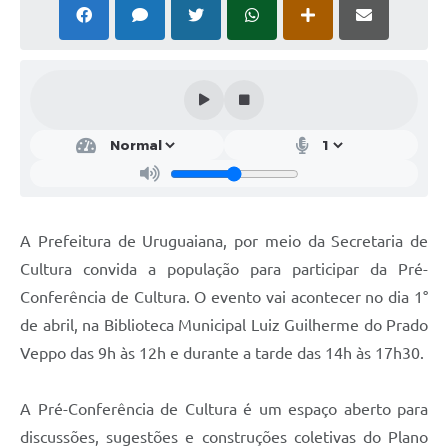
Solicitação Obras
Cidadão Online: IPTU - alvará
Nota Fiscal Eletrônica
ITBI Online
Tramitação de Processos
Colégio Agrícola Municipal
A Prefeitura de Uruguaiana, por meio da Secretaria de
SIM - Serviço de Inspeção Municipal
Cultura convida a população para participar da Pré-
Conferência de Cultura. O evento vai acontecer no dia 1°
Vigilância Sanitária
de abril, na Biblioteca Municipal Luiz Guilherme do Prado
Vigilância Ambiental em Saúde
Veppo das 9h às 12h e durante a tarde das 14h às 17h30.
COPIR - Coordenadoria de Promoção de Igualdade Racial
A Pré-Conferência de Cultura é um espaço aberto para
Galeria de Fotos
discussões, sugestões e construções coletivas do Plano