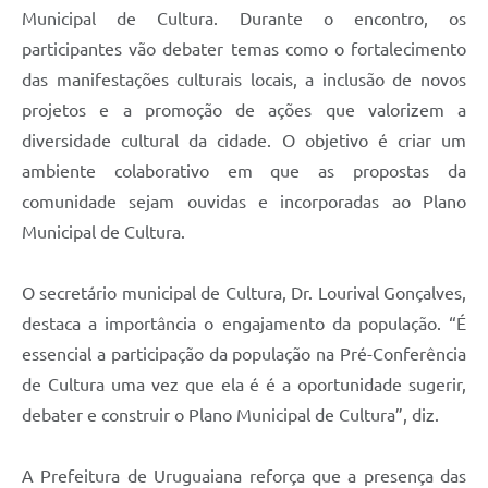
Contratos
Municipal de Cultura. Durante o encontro, os
participantes vão debater temas como o fortalecimento
Obras
das manifestações culturais locais, a inclusão de novos
Notícias
projetos e a promoção de ações que valorizem a
diversidade cultural da cidade. O objetivo é criar um
Galeria de Vídeos
ambiente colaborativo em que as propostas da
Contas Públicas
comunidade sejam ouvidas e incorporadas ao Plano
Links
Municipal de Cultura.
Telefones Úteis
O secretário municipal de Cultura, Dr. Lourival Gonçalves,
Termos de Uso & Política de Privacidade
destaca a importância o engajamento da população. “É
essencial a participação da população na Pré-Conferência
de Cultura uma vez que ela é é a oportunidade sugerir,
debater e construir o Plano Municipal de Cultura”, diz.
A Prefeitura de Uruguaiana reforça que a presença das