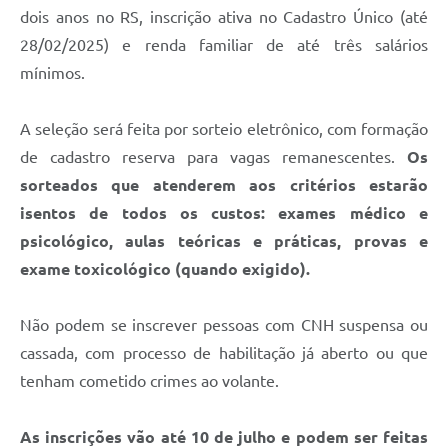
Contratos
dois anos no RS, inscrição ativa no Cadastro Único (até
28/02/2025) e renda familiar de até três salários
Obras
mínimos.
Notícias
A seleção será feita por sorteio eletrônico, com formação
Galeria de Vídeos
de cadastro reserva para vagas remanescentes.
Os
Contas Públicas
sorteados que atenderem aos critérios estarão
Links
isentos de todos os custos: exames médico e
psicológico, aulas teóricas e práticas, provas e
Telefones Úteis
exame toxicológico (quando exigido).
Termos de Uso & Política de Privacidade
Não podem se inscrever pessoas com CNH suspensa ou
cassada, com processo de habilitação já aberto ou que
tenham cometido crimes ao volante.
As inscrições vão até 10 de julho e podem ser feitas