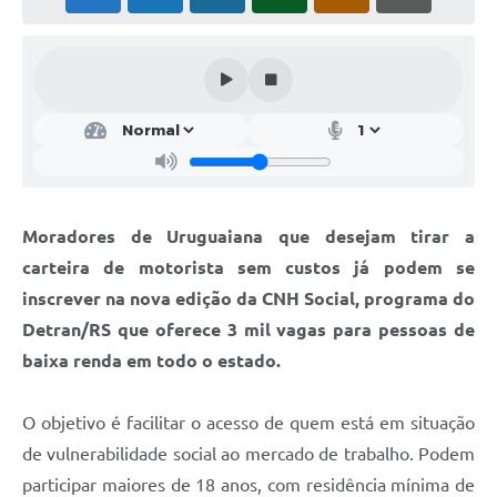
Solicitação Obras
Cidadão Online: IPTU - alvará
Nota Fiscal Eletrônica
ITBI Online
Tramitação de Processos
Moradores de Uruguaiana que desejam tirar a
Colégio Agrícola Municipal
carteira de motorista sem custos já podem se
SIM - Serviço de Inspeção Municipal
inscrever na nova edição da CNH Social, programa do
Detran/RS que oferece 3 mil vagas para pessoas de
Vigilância Sanitária
baixa renda em todo o estado.
Vigilância Ambiental em Saúde
O objetivo é facilitar o acesso de quem está em situação
COPIR - Coordenadoria de Promoção de Igualdade Racial
de vulnerabilidade social ao mercado de trabalho. Podem
Galeria de Fotos
participar maiores de 18 anos, com residência mínima de