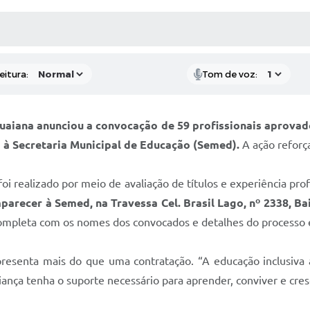
 MÍDIAS
RECEBA NOTÍCIAS
eitura:
Tom de voz:
uguaiana anunciou a convocação de 59 profissionais aprovad
do à Secretaria Municipal de Educação (Semed).
A ação reforç
foi realizado por meio de avaliação de títulos e experiência pr
recer à Semed, na Travessa Cel. Brasil Lago, nº 2338, Bai
completa com os nomes dos convocados e detalhes do processo 
epresenta mais do que uma contratação. “A educação inclusiva
ança tenha o suporte necessário para aprender, conviver e cres