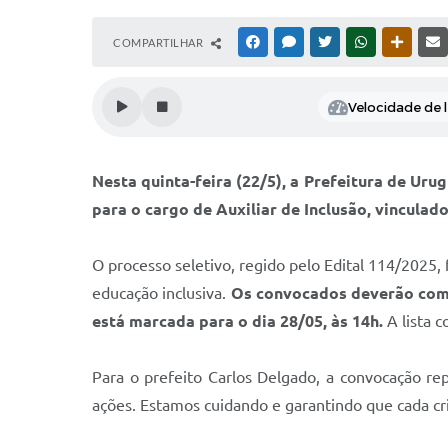
COMPARTILHAR
FACEBOOK
MESSENGER
TWITTER
WHATSAPP
OUTRAS
Velocidade de l
Nesta quinta-feira (22/5), a Prefeitura de Ur
para o cargo de Auxiliar de Inclusão, vincula
O processo seletivo, regido pelo Edital 114/2025, 
educação inclusiva.
Os convocados deverão compa
está marcada para o dia 28/05, às 14h.
A lista 
Para o prefeito Carlos Delgado, a convocação r
ações. Estamos cuidando e garantindo que cada cri