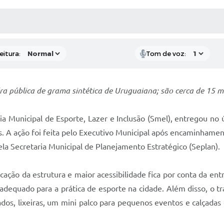
 MÍDIAS
RECEBA NOTÍCIAS
eitura:
Tom de voz:
a pública de grama sintética de Uruguaiana; são cerca de 15 mi
a Municipal de Esporte, Lazer e Inclusão (Smel), entregou no 
ites. A ação foi feita pelo Executivo Municipal após encaminh
ela Secretaria Municipal de Planejamento Estratégico (Seplan).
ação da estrutura e maior acessibilidade fica por conta da en
adequado para a prática de esporte na cidade. Além disso, o tr
s, lixeiras, um mini palco para pequenos eventos e calçadas c