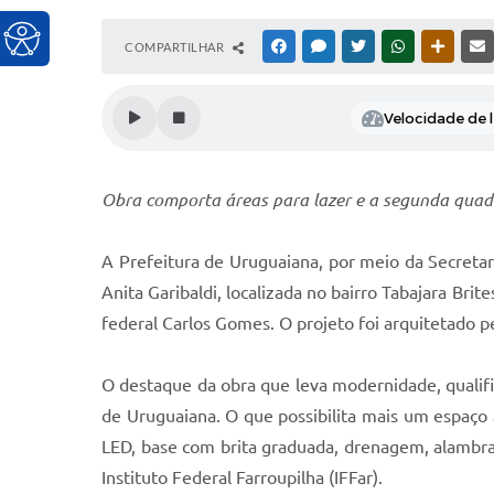
COMPARTILHAR
FACEBOOK
MESSENGER
TWITTER
WHATSAPP
OUTRAS
Velocidade de l
Obra comporta áreas para lazer e a segunda quadr
A Prefeitura de Uruguaiana, por meio da Secretari
Anita Garibaldi, localizada no bairro Tabajara Br
federal Carlos Gomes. O projeto foi arquitetado p
O destaque da obra que leva modernidade, qualific
de Uruguaiana. O que possibilita mais um espaço 
LED, base com brita graduada, drenagem, alambrado
Instituto Federal Farroupilha (IFFar).