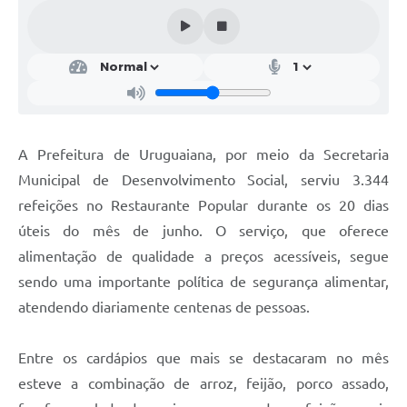
Contratos
Obras
Notícias
Galeria de Vídeos
A Prefeitura de Uruguaiana, por meio da Secretaria
Contas Públicas
Municipal de Desenvolvimento Social, serviu 3.344
Links
refeições no Restaurante Popular durante os 20 dias
Telefones Úteis
úteis do mês de junho. O serviço, que oferece
alimentação de qualidade a preços acessíveis, segue
Termos de Uso & Política de Privacidade
sendo uma importante política de segurança alimentar,
atendendo diariamente centenas de pessoas.
Entre os cardápios que mais se destacaram no mês
esteve a combinação de arroz, feijão, porco assado,