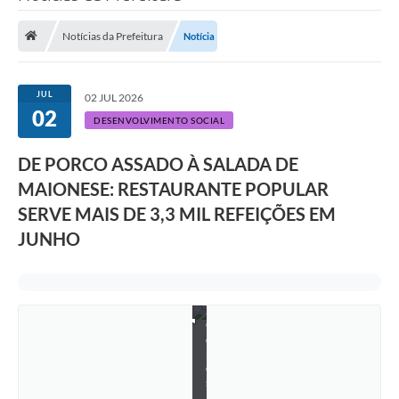
Saneamento
Notícias da Prefeitura
Notícia
Ouvidorias
Carta de Serviços
JUL
02 JUL 2026
02
Secretarias/Centrais
DESENVOLVIMENTO SOCIAL
Transparência
DE PORCO ASSADO À SALADA DE
COVID-19
MAIONESE: RESTAURANTE POPULAR
SERVE MAIS DE 3,3 MIL REFEIÇÕES EM
Prefeito Municipal
JUNHO
E
v
Vice-Prefeito Municipal
e
l
Requerimento geral
y
n
Sala do Empreendedor
G
o
m
Conselhos Municipais
e
s
Arquivo Histórico
/