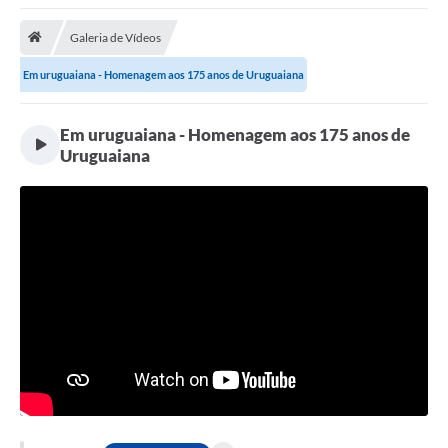
Saneamento
Galeria de Vídeos
Ouvidorias
Em uruguaiana - Homenagem aos 175 anos de Uruguaiana
Carta de Serviços
Secretarias/Centrais
Em uruguaiana - Homenagem aos 175 anos de
Uruguaiana
Transparência
COVID-19
Prefeito Municipal
Vice-Prefeito Municipal
Requerimento geral
Sala do Empreendedor
Conselhos Municipais
Arquivo Histórico