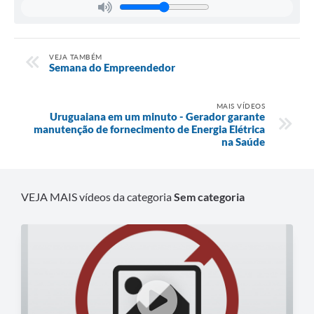
Contratos
Obras
VEJA TAMBÉM
Notícias
Semana do Empreendedor
Galeria de Vídeos
MAIS VÍDEOS
Uruguaiana em um minuto - Gerador garante
Contas Públicas
manutenção de fornecimento de Energia Elétrica
na Saúde
Links
Telefones Úteis
VEJA MAIS vídeos da categoria
Sem categoria
Termos de Uso & Política de Privacidade