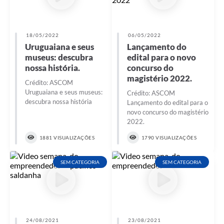
Contratos
Obras
18/05/2022
06/05/2022
Notícias
Uruguaiana e seus
Lançamento do
museus: descubra
edital para o novo
Galeria de Vídeos
nossa história.
concurso do
magistério 2022.
Crédito: ASCOM
Contas Públicas
Uruguaiana e seus museus:
Crédito: ASCOM
descubra nossa história
Lançamento do edital para o
Links
novo concurso do magistério
2022.
Telefones Úteis
1881 VISUALIZAÇÕES
1790 VISUALIZAÇÕES
Termos de Uso & Política de Privacidade
SEM CATEGORIA
SEM CATEGORIA
24/08/2021
23/08/2021