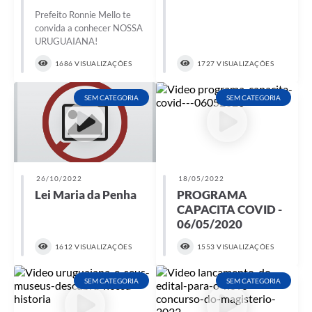
Prefeito Ronnie Mello te
Solicitação Obras
convida a conhecer NOSSA
URUGUAIANA!
Cidadão Online: IPTU - alvará
1686 VISUALIZAÇÕES
1727 VISUALIZAÇÕES
Nota Fiscal Eletrônica
SEM CATEGORIA
SEM CATEGORIA
ITBI Online
Tramitação de Processos
Colégio Agrícola Municipal
26/10/2022
18/05/2022
SIM - Serviço de Inspeção Municipal
Lei Maria da Penha
PROGRAMA
CAPACITA COVID -
Vigilância Sanitária
06/05/2020
Vigilância Ambiental em Saúde
1612 VISUALIZAÇÕES
1553 VISUALIZAÇÕES
COPIR - Coordenadoria de Promoção de Igualdade Racial
SEM CATEGORIA
SEM CATEGORIA
Galeria de Fotos