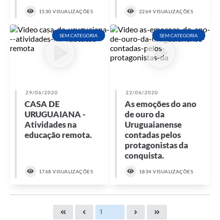
1530 VISUALIZAÇÕES
2264 VISUALIZAÇÕES
SEM CATEGORIA
SEM CATEGORIA
29/06/2020
22/06/2020
CASA DE
As emoções do ano
URUGUAIANA -
de ouro da
Atividades na
Uruguaianense
educação remota.
contadas pelos
protagonistas da
conquista.
1768 VISUALIZAÇÕES
1834 VISUALIZAÇÕES