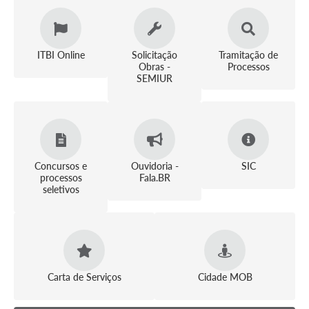
Solicitação Obras
Cidadão Online: IPTU - alvará
ITBI Online
Solicitação
Tramitação de
Obras -
Processos
Nota Fiscal Eletrônica
SEMIUR
ITBI Online
Tramitação de Processos
Colégio Agrícola Municipal
Concursos e
Ouvidoria -
SIC
processos
Fala.BR
SIM - Serviço de Inspeção Municipal
seletivos
Vigilância Sanitária
Vigilância Ambiental em Saúde
COPIR - Coordenadoria de Promoção de Igualdade Racial
Carta de Serviços
Cidade MOB
Galeria de Fotos