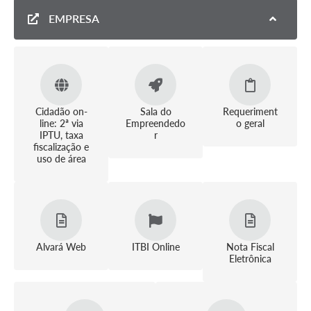
Contratos
EMPRESA
Obras
Notícias
Galeria de Vídeos
Cidadão on-
Sala do
Requeriment
Contas Públicas
line: 2ª via
Empreendedo
o geral
IPTU, taxa
r
Links
fiscalização e
uso de área
Telefones Úteis
Termos de Uso & Política de Privacidade
Alvará Web
ITBI Online
Nota Fiscal
Eletrônica