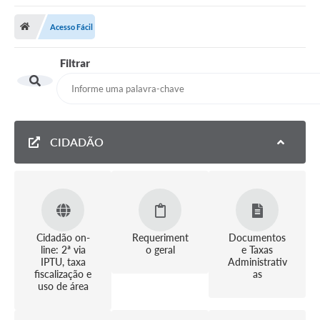
Saneamento
Acesso Fácil
Ouvidorias
Filtrar
Carta de Serviços
Secretarias/Centrais
Transparência
CIDADÃO
COVID-19
Prefeito Municipal
Vice-Prefeito Municipal
Requerimento geral
Cidadão on-
Requeriment
Documentos
line: 2ª via
o geral
e Taxas
Sala do Empreendedor
IPTU, taxa
Administrativ
fiscalização e
as
uso de área
Conselhos Municipais
Arquivo Histórico