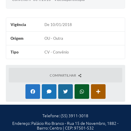
Solicitação Obras
Cidadão Online: IPTU - alvará
Vigência
De 10/01/2018
Nota Fiscal Eletrônica
Origem
OU - Outra
ITBI Online
Tipo
CV - Convênio
Tramitação de Processos
Colégio Agrícola Municipal
COMPARTILHAR
SIM - Serviço de Inspeção Municipal
Vigilância Sanitária
Vigilância Ambiental em Saúde
COPIR - Coordenadoria de Promoção de Igualdade Racial
Telefone: (55) 3911-3018
Galeria de Fotos
Endereço: Palácio Rio Branco - Rua 15 de Novembro, 1882 -
Bairro: Centro | CEP: 97501-532