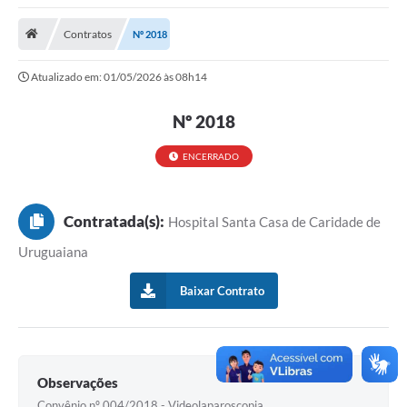
Saneamento
Contratos
Nº 2018
Ouvidorias
Atualizado em: 01/05/2026 às 08h14
Carta de Serviços
Secretarias/Centrais
Nº 2018
Transparência
ENCERRADO
COVID-19
Contratada(s):
Hospital Santa Casa de Caridade de
Prefeito Municipal
Uruguaiana
Vice-Prefeito Municipal
Baixar Contrato
Requerimento geral
Sala do Empreendedor
Conselhos Municipais
Observações
Arquivo Histórico
Convênio nº 004/2018 - Videolaparoscopia