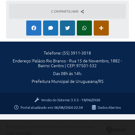
Contratos
COMPARTILHAR
Obras
Notícias
Galeria de Vídeos
Contas Públicas
Telefone: (55) 3911-3018
Endereço: Palácio Rio Branco - Rua 15 de Novembro, 1882 -
Links
Bairro: Centro | CEP: 97501-532
Das 08h às 14h.
Telefones Úteis
Prefeitura Municipal de Uruguaiana/RS
Termos de Uso & Política de Privacidade
Versão do Sistema:
3.5.3 - 19/06/2026
Portal atualizado em:
06/08/2026 22:34
Dados Abertos
Copyright Instar - 2006-2026. Todos os direitos reservados -
Instar Tecnologia