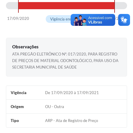
Solicitação Obras
17/09/2020
17/09/2021
Vigência encerrada
Cidadão Online: IPTU - alvará
Nota Fiscal Eletrônica
ITBI Online
Observações
ATA PREGÃO ELETRÔNICO Nº. 017/2020, PARA REGISTRO
Tramitação de Processos
DE PREÇOS DE MATERIAL ODONTOLÓGICO, PARA USO DA
SECRETARIA MUNICIPAL DE SAÚDE
Colégio Agrícola Municipal
SIM - Serviço de Inspeção Municipal
Vigilância Sanitária
Vigência
De 17/09/2020 à 17/09/2021
Vigilância Ambiental em Saúde
Origem
OU - Outra
COPIR - Coordenadoria de Promoção de Igualdade Racial
Tipo
ARP - Ata de Registro de Preço
Galeria de Fotos