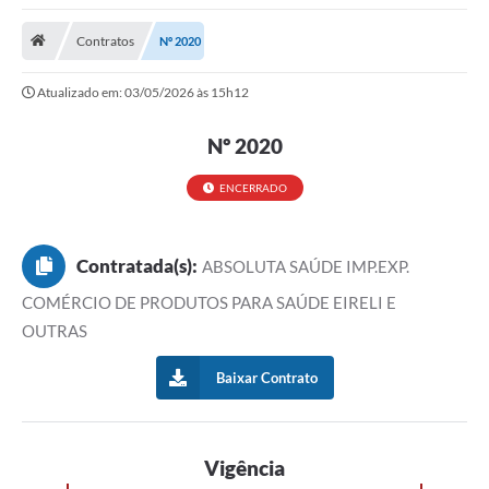
Saneamento
Contratos
Nº 2020
Ouvidorias
Atualizado em: 03/05/2026 às 15h12
Carta de Serviços
Secretarias/Centrais
Nº 2020
Transparência
ENCERRADO
COVID-19
Contratada(s):
ABSOLUTA SAÚDE IMP.EXP.
Prefeito Municipal
COMÉRCIO DE PRODUTOS PARA SAÚDE EIRELI E
Vice-Prefeito Municipal
OUTRAS
Requerimento geral
Baixar Contrato
Sala do Empreendedor
Conselhos Municipais
Vigência
Arquivo Histórico